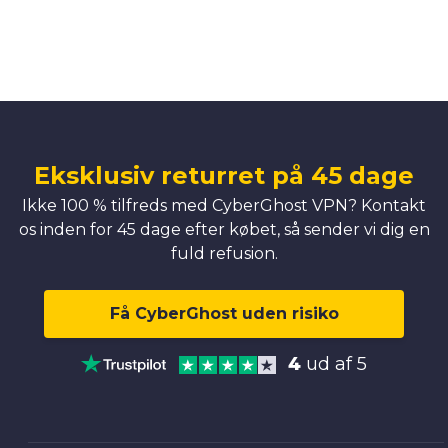
Eksklusiv returret på 45 dage
Ikke 100 % tilfreds med CyberGhost VPN? Kontakt
os inden for 45 dage efter købet, så sender vi dig en
fuld refusion.
Få CyberGhost uden risiko
4
ud af 5