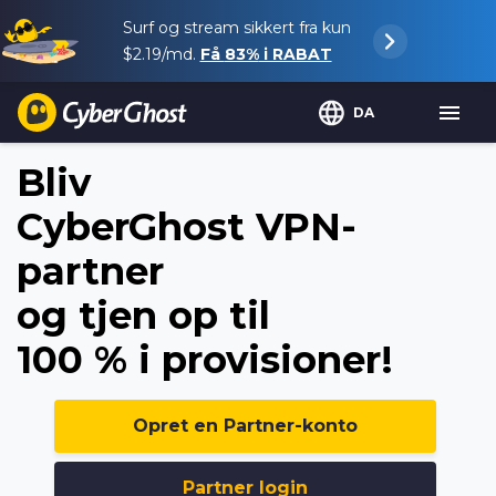
Surf og stream sikkert fra kun
$2.19
/md.
Få
83%
i RABAT
DA
Bliv
CyberGhost VPN-
partner
og tjen op til
100 % i provisioner!
Opret en Partner-konto
Partner login