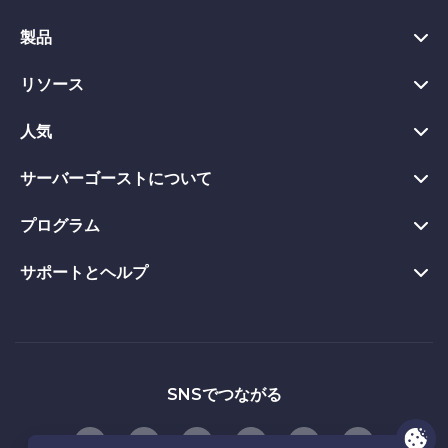
製品
リソース
Windows版VPN
Chrome版VPN拡張機能
人気
VPN とは
Mac版VPN
Privacy Hub
サーバーゴーストについて
すべてのレビューを見る
Android版VPNアプリ
プライバシーツール
VPN無料トライアル
プログラム
サーバーゴーストについて
Firefox版VPNアプリ
45日間返金保証
今すぐダウンロード
お問い合わせ
Apple TV用VPN
サポートとヘルプ
アフィリエイト
VPNのメリット
ウェブサイトのブロックを解除
プライバシーポリシー
Linux版VPN
友達に紹介する
VPNサーバー
製品ガイド
専用IP付きVPN
ご契約条件
ルーター版VPN
「自由」について
よくある質問
VPN ストリーミング
お友達紹介の使用条件
スマートテレビ VPN
パートナーシップ
サポートに問い合わせる
SNSでつながる
会社概要
iOS版VPNアプリ