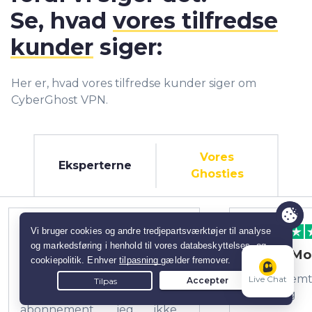
Se, hvad
vores tilfredse
kunder
siger:
Her er, hvad vores tilfredse kunder siger om
CyberGhost VPN.
Vores
Eksperterne
Ghosties
Tina Christensen
Jørgen Mo
Fik pludselig en
Det er nemt
Live Chat
bekræftelse på et 3 års
hvergang
abonnement, jeg ikke