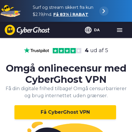
Surf og stream sikkert fra kun
$2.19
/md.
Få
83%
i RABAT
DA
4
ud af 5
Omgå onlinecensur med
CyberGhost VPN
Få din digitale frihed tilbage! Omgå censurbarrierer
og brug internettet uden grænser.
Få CyberGhost VPN