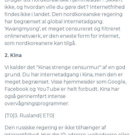
ikke, og hvordan ville du gøre det? Internetfrihed
findes ikke i landet. Den nordkoreanske regering
har begrænset al global internetadgang.
'Kwangmyong', et meget censureret og filtreret
onlinenetværk, er den eneste form for internet,
som nordkoreanere kan tilgå.
2. Kina
Vi kalder det "Kinas strenge censurmur" af en god
grund. Du har internetadgang i Kina, men den er
meget begrænset. Visse hjemmesider som Google,
Facebook og YouTube er helt forbudt. Kina har
også gennemført intense
overvågningsprogrammer.
{T0}3. Rusland{ ET0}
Den russiske regering er ikke tilhænger af
internetfrihed. Hvis din IP-adresse, webadresse eller