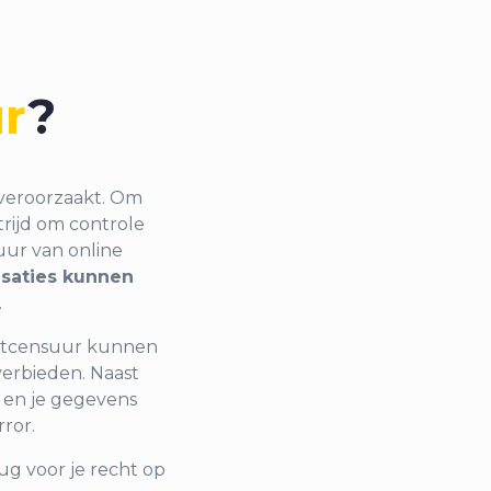
ur
?
 veroorzaakt. Om
trijd om controle
uur van online
isaties kunnen
.
netcensuur kunnen
erbieden. Naast
 en je gegevens
ror.
rug voor je recht op