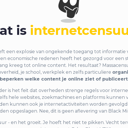
at is
internetcensu
eft een explosie van ongekende toegang tot informatie
le en economische redenen heeft het gezorgd voor een s
ang kreeg tot online content. Het resultaat? Massacens
overheid, je school, werkplek en zelfs particuliere
organ
beperken welke content je online ziet of publiceert
r is het feit dat overheden strenge regels voor inter
elfs hele websites, zoekmachines en platforms kunnen v
den kunnen ook je internetactiviteiten worden gevolgd
en opgeslagen. Nee, dit is geen aflevering van Black Mir
uur - en het groeit. Je hoeft het niet te pikken. Vecht te