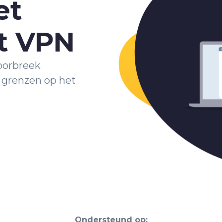
et
t VPN
Doorbreek
r grenzen op het
Ondersteund op: