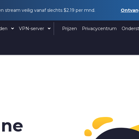
en stream veilig vanaf slechts
$2.19
per mnd.
Ontva
aden
VPN-server
Prijzen
Privacycentrum
Onders
ine