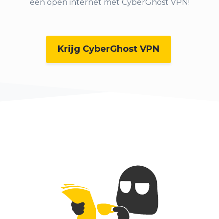
een open internet met CyberGhost VPN!
Krijg CyberGhost VPN