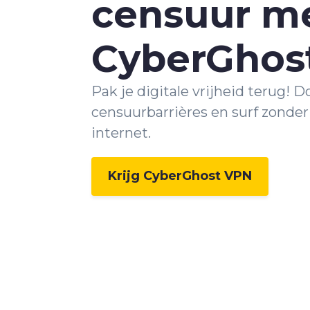
censuur m
CyberGhos
Pak je digitale vrijheid terug! 
censuurbarrières en surf zonde
internet.
Krijg CyberGhost VPN