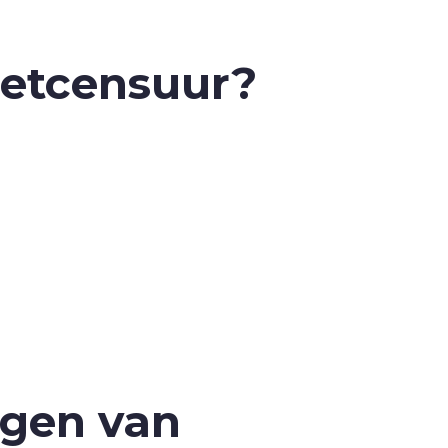
netcensuur?
ngen van