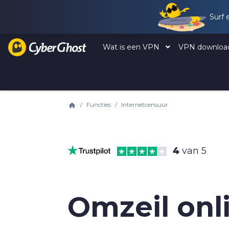
Surf 
Wat is een VPN
VPN downlo
Functies
Internetcensuur
4
van 5
Omzeil onl