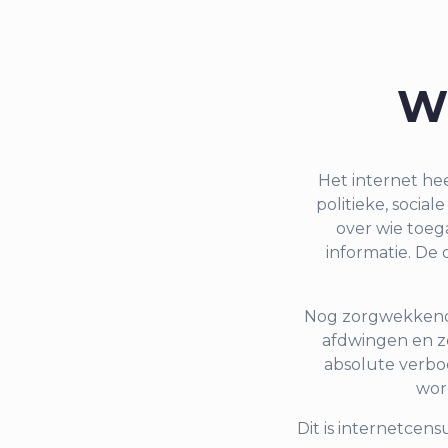
W
Het internet he
politieke, socia
over wie toeg
informatie. De 
Nog zorgwekkende
afdwingen en z
absolute verbo
word
Dit is internetcens