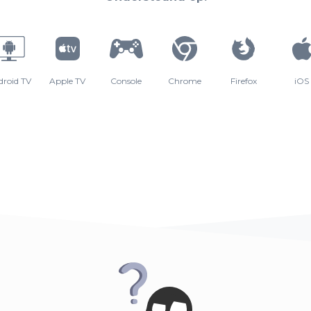
droid TV
Apple TV
Console
Chrome
Firefox
iOS