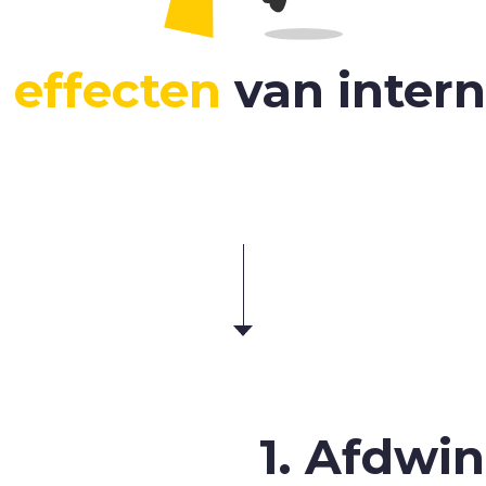
e
effecten
van inter
1. Afdwi