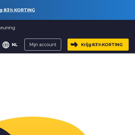
ng
83%
KORTING
teuning
Mijn account
Krijg
83%
KORTING
NL