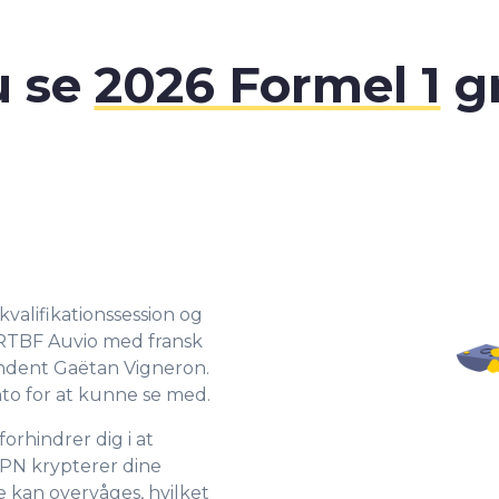
u se
2026 Formel 1
gr
kvalifikationssession og
å RTBF Auvio med fransk
ndent Gaëtan Vigneron.
to for at kunne se med.
orhindrer dig i at
VPN krypterer dine
e kan overvåges, hvilket