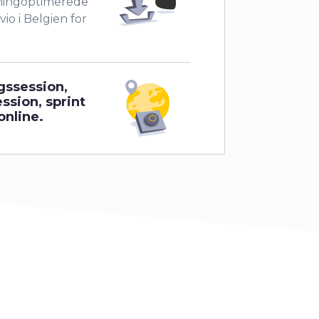
mingoptimerede
io i Belgien for
gssession,
ession, sprint
 online.