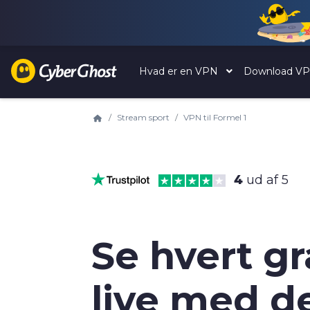
Hvad er en VPN
Download V
Stream sport
VPN til Formel 1
4
ud af 5
Se hvert g
live med d