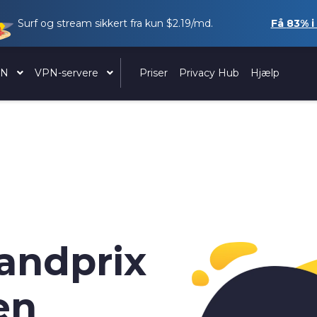
Surf og stream sikkert fra kun
$2.19
/md.
Få
83%
i
PN
VPN-servere
Priser
Privacy Hub
Hjælp
randprix
en