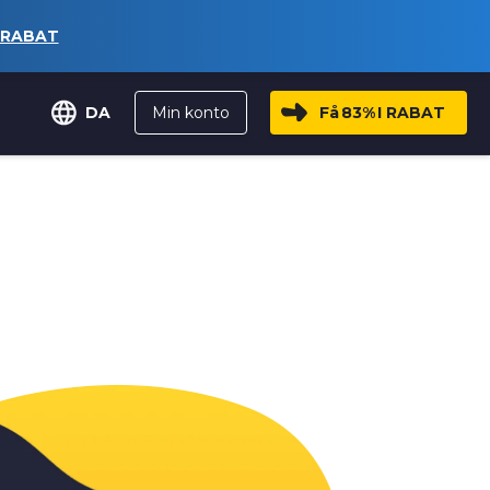
 RABAT
Min konto
Få
83%
I RABAT
DA