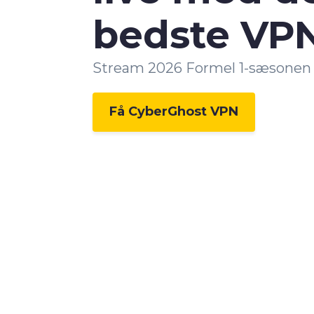
bedste VPN 
Stream 2026 Formel 1-sæsonen l
Få CyberGhost VPN