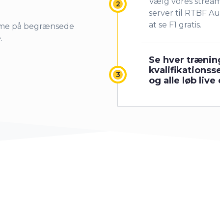
Vælg vores strea
server til RTBF Auv
at se F1 gratis.
orme på begrænsede
.
Se hver trænin
kvalifikationss
og alle løb live