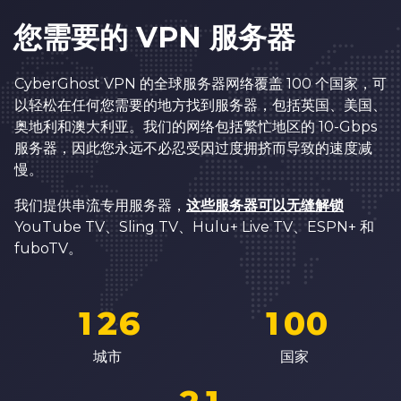
2
6
0
0
3
7
1
1
您需要的 VPN 服务器
0
4
8
2
2
1
CyberGhost VPN 的全球服务器网络覆盖 100 个国家，可
5
9
3
3
2
以轻松在任何您需要的地方找到服务器，包括英国、美国、
6
0
4
4
奥地利和澳大利亚。我们的网络包括繁忙地区的 10-Gbps
3
服务器，因此您永远不必忍受因过度拥挤而导致的速度减
7
1
5
5
4
慢。
8
2
6
6
5
我们提供串流专用服务器，
这些服务器可以无缝解锁
9
3
7
7
YouTube TV、Sling TV、Hulu+ Live TV、ESPN+ 和
6
0
4
8
8
fuboTV。
7
0
1
5
0
9
9
8
1
2
6
1
0
0
0
9
2
3
7
2
1
1
城市
国家
1
0
3
4
8
3
2
2