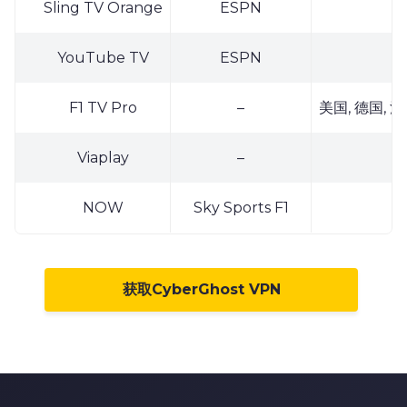
4
Sling TV Orange
ESPN
5
YouTube TV
ESPN
6
0
7
1
F1 TV Pro
–
美国, 德国, 法国
8
2
Viaplay
–
9
3
0
4
NOW
Sky Sports F1
1
5
2
6
获取CyberGhost VPN
3
7
0
4
8
1
5
9