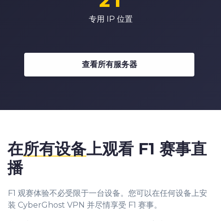
2
1
4
5
9
4
3
3
3
2
专用 IP 位置
5
6
5
4
4
4
3
6
7
6
5
5
5
4
7
8
7
6
6
查看所有服务器
6
5
8
9
8
7
7
7
6
9
9
8
8
8
7
9
9
9
8
9
在
所有设备
上观看 F1 赛事直
播
F1 观赛体验不必受限于一台设备。您可以在任何设备上安
装 CyberGhost VPN 并尽情享受 F1 赛事。