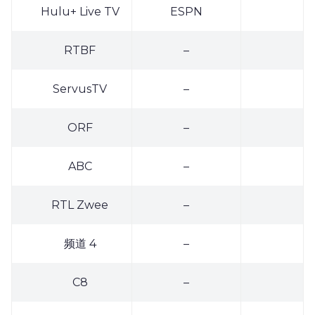
Hulu+ Live TV
ESPN
RTBF
–
ServusTV
–
ORF
–
ABC
–
RTL Zwee
–
0
1
频道 4
–
2
C8
–
3