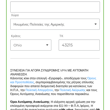
Χώρα
Κράτος
ΤΚ
ΣΥΝΕΧΕΙΑ ΓΙΑ ΑΓΟΡΑ ΣΥΝΔΡΟΜΗΣ VPN ΜΕ ΑΥΤΟΜΑΤΗ
ΑΝΑΝΕΩΣΗ.
Κάνοντας κλικ στην επιλογή «Εγγραφή», αποδέχομαι τους
Όρους
και Προϋποθέσεις
, συμπεριλαμβανομένης της ρήτρας επίλυσης
διαφορών που απαιτεί δεσμευτική διαιτησία για κατοίκους των
Η.Π.Α., την
Πολιτική Απορρήτου
, την
Πολιτική Ακύρωσης
και τους
Όρους Αυτόματης Ανανέωσης που παρατίθενται παρακάτω.
Όροι Αυτόματης Ανανέωσης
: Η ελάχιστη αρχική χρέωση για την
επιλεγμένη προσφορά ανέρχεται στα $
12.99
+ Φ.Π.Α./φόρος. Η
συνδρομή θα ανανεώνεται αυτόματα
κάθε μήνα
, ξεκινώντας από
09