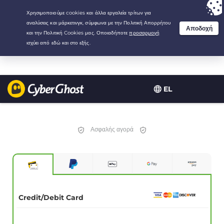
Your choice:
The Best Deal
for 3.3333333333333-years at $
2.23
/month
EL
Ασφαλής αγορά
Credit/Debit Card