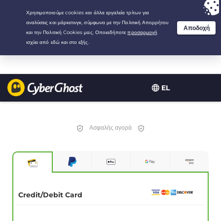
Your choice:
The Best Deal
for 2.1666666666667-years at $
2.19
/month
EL
Ασφαλής αγορά
Credit/Debit Card