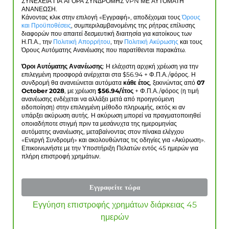
ΣΥΝΕΧΕΙΑ ΓΙΑ ΑΓΟΡΑ ΣΥΝΔΡΟΜΗΣ VPN ΜΕ ΑΥΤΟΜΑΤΗ
ΑΝΑΝΕΩΣΗ.
Κάνοντας κλικ στην επιλογή «Εγγραφή», αποδέχομαι τους
Όρους
και Προϋποθέσεις
, συμπεριλαμβανομένης της ρήτρας επίλυσης
διαφορών που απαιτεί δεσμευτική διαιτησία για κατοίκους των
Η.Π.Α., την
Πολιτική Απορρήτου
, την
Πολιτική Ακύρωσης
και τους
Όρους Αυτόματης Ανανέωσης που παρατίθενται παρακάτω.
Όροι Αυτόματης Ανανέωσης
: Η ελάχιστη αρχική χρέωση για την
επιλεγμένη προσφορά ανέρχεται στα $
56.94
+ Φ.Π.Α./φόρος. Η
συνδρομή θα ανανεώνεται αυτόματα
κάθε έτος
, ξεκινώντας από
07
October 2028
, με χρέωση
$
56.94
/έτος
+ Φ.Π.Α./φόρος (η τιμή
ανανέωσης ενδέχεται να αλλάξει μετά από προηγούμενη
ειδοποίηση) στην επιλεγμένη μέθοδο πληρωμής, εκτός κι αν
υπάρξει ακύρωση αυτής. Η ακύρωση μπορεί να πραγματοποιηθεί
οποιαδήποτε στιγμή πριν τα μεσάνυχτα της ημερομηνίας
αυτόματης ανανέωσης, μεταβαίνοντας στον πίνακα ελέγχου
«Ενεργή Συνδρομή» και ακολουθώντας τις οδηγίες για «Ακύρωση».
Επικοινωνήστε με την Υποστήριξη Πελατών εντός 45 ημερών για
πλήρη επιστροφή χρημάτων.
Εγγραφείτε τώρα
Εγγύηση επιστροφής χρημάτων διάρκειας 45
ημερών