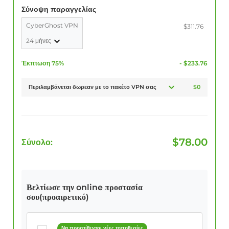
Σύνοψη παραγγελίας
CyberGhost VPN
$311.76
24 μήνες
Έκπτωση 75%
- $233.76
Περιλαμβάνεται δωρεαν με το πακέτο VPN σας
$0
$
78.00
Σύνολο:
Βελτίωσε την online προστασία
σου(προαιρετικό)
Να προστίθενται νέες τοποθεσίες