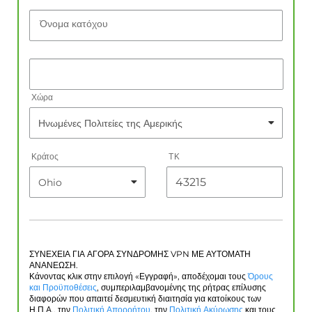
Όνομα κατόχου
Χώρα
Κράτος
ΤΚ
ΣΥΝΕΧΕΙΑ ΓΙΑ ΑΓΟΡΑ ΣΥΝΔΡΟΜΗΣ VPN ΜΕ ΑΥΤΟΜΑΤΗ
ΑΝΑΝΕΩΣΗ.
Κάνοντας κλικ στην επιλογή «Εγγραφή», αποδέχομαι τους
Όρους
και Προϋποθέσεις
, συμπεριλαμβανομένης της ρήτρας επίλυσης
διαφορών που απαιτεί δεσμευτική διαιτησία για κατοίκους των
Η.Π.Α., την
Πολιτική Απορρήτου
, την
Πολιτική Ακύρωσης
και τους