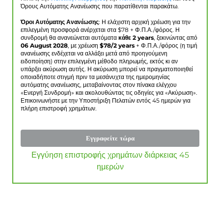
Όρους Αυτόματης Ανανέωσης που παρατίθενται παρακάτω.
Όροι Αυτόματης Ανανέωσης
: Η ελάχιστη αρχική χρέωση για την
επιλεγμένη προσφορά ανέρχεται στα $
78
+ Φ.Π.Α./φόρος. Η
συνδρομή θα ανανεώνεται αυτόματα
κάθε 2 years
, ξεκινώντας από
06 August 2028
, με χρέωση
$
78
/2 years
+ Φ.Π.Α./φόρος (η τιμή
ανανέωσης ενδέχεται να αλλάξει μετά από προηγούμενη
ειδοποίηση) στην επιλεγμένη μέθοδο πληρωμής, εκτός κι αν
υπάρξει ακύρωση αυτής. Η ακύρωση μπορεί να πραγματοποιηθεί
οποιαδήποτε στιγμή πριν τα μεσάνυχτα της ημερομηνίας
αυτόματης ανανέωσης, μεταβαίνοντας στον πίνακα ελέγχου
«Ενεργή Συνδρομή» και ακολουθώντας τις οδηγίες για «Ακύρωση».
Επικοινωνήστε με την Υποστήριξη Πελατών εντός 45 ημερών για
πλήρη επιστροφή χρημάτων.
Εγγραφείτε τώρα
Εγγύηση επιστροφής χρημάτων διάρκειας 45
ημερών