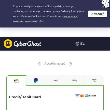
Your choice:
The Best Deal
for 3.3333333333333-years at $
2.23
/month
EL
Ασφαλής αγορά
Credit/Debit Card