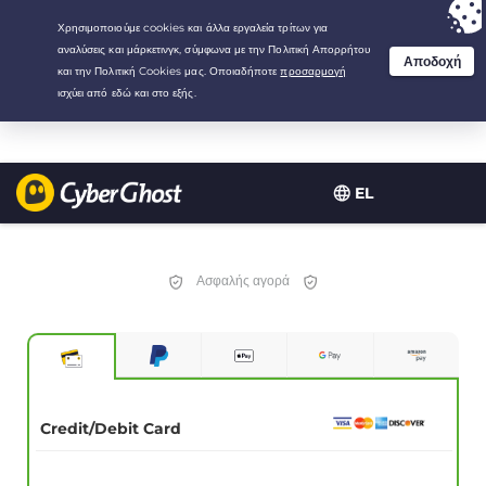
Your choice:
The Best Deal
for 1.5-years at $
2.75
/month
EL
Ασφαλής αγορά
Credit/Debit Card