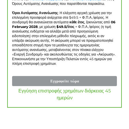
Όρους Αυτόματης Ανανέωσης που παρατίθενται παρακάτω.
Όροι Αυτόματης Ανανέωσης
: Η ελάχιστη αρχική χρέωση για την
επιλεγμένη προσφορά ανέρχεται στα $
49.5
+ Φ.Π.Α./φόρος. Η
συνδρομή θα ανανεώνεται αυτόματα
κάθε έτος
, ξεκινώντας από
06
February 2028
, με χρέωση
$
49.5
/έτος
+ Φ.Π.Α./φόρος (η τιμή
ανανέωσης ενδέχεται να αλλάξει μετά από προηγούμενη
ειδοποίηση) στην επιλεγμένη μέθοδο πληρωμής, εκτός κι αν
υπάρξει ακύρωση αυτής. Η ακύρωση μπορεί να πραγματοποιηθεί
οποιαδήποτε στιγμή πριν τα μεσάνυχτα της ημερομηνίας
αυτόματης ανανέωσης, μεταβαίνοντας στον πίνακα ελέγχου
«Ενεργή Συνδρομή» και ακολουθώντας τις οδηγίες για «Ακύρωση».
Επικοινωνήστε με την Υποστήριξη Πελατών εντός 45 ημερών για
πλήρη επιστροφή χρημάτων.
Εγγραφείτε τώρα
Εγγύηση επιστροφής χρημάτων διάρκειας 45
ημερών