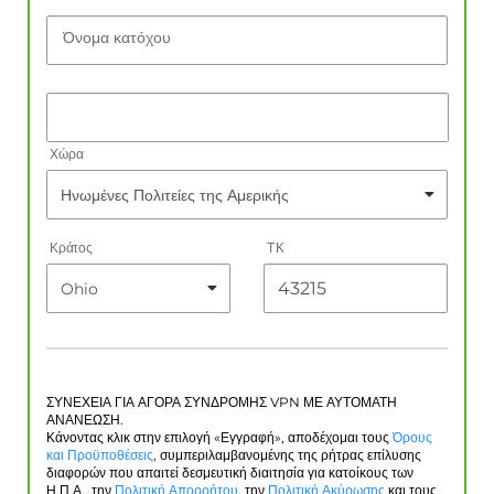
Όνομα κατόχου
Χώρα
Κράτος
ΤΚ
ΣΥΝΕΧΕΙΑ ΓΙΑ ΑΓΟΡΑ ΣΥΝΔΡΟΜΗΣ VPN ΜΕ ΑΥΤΟΜΑΤΗ
ΑΝΑΝΕΩΣΗ.
Κάνοντας κλικ στην επιλογή «Εγγραφή», αποδέχομαι τους
Όρους
και Προϋποθέσεις
, συμπεριλαμβανομένης της ρήτρας επίλυσης
διαφορών που απαιτεί δεσμευτική διαιτησία για κατοίκους των
Η.Π.Α., την
Πολιτική Απορρήτου
, την
Πολιτική Ακύρωσης
και τους