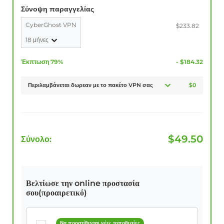
Σύνοψη παραγγελίας
CyberGhost VPN
$233.82
18 μήνες
Έκπτωση 79%
- $184.32
Περιλαμβάνεται δωρεαν με το πακέτο VPN σας
$0
$
49.50
Σύνολο:
Βελτίωσε την online προστασία
σου(προαιρετικό)
Να προστίθενται νέες τοποθεσίες