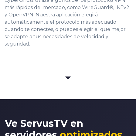
CyberGhost utiliza algunos de los protocolos VPN
más rápidos del mercado, como WireGuard®, IKEv2
y OpenVPN. Nuestra aplicación elegirá
automáticamente el protocolo más adecuado
cuando te conectes, o puedes elegir el que mejor
se adapte a tus necesidades de velocidad y
seguridad.
Ve ServusTV en
servidores
optimizados