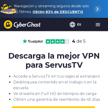
Navegación y streaming seguros desde solo
$2.19
/mes.
Obtén
83%
de DESCUENTO
ES
4
de 5
Descarga la mejor VPN
para ServusTV
Accede a ServusTV en tus viajes al extranjero
Desbloquea contenido en el trabajo o en la
escuela
Ve streams en Full HD sin tiempos de carga
Obtén una garantía de reembolso de 45 días