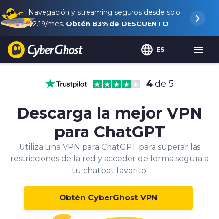
Navegación y streaming seguros desde solo
$2.19
/mes.
Obtén
83%
de DESCUENTO
ES
4
de 5
Descarga la mejor VPN
para ChatGPT
Utiliza una VPN para ChatGPT para superar las
restricciones de la red y acceder de forma segura a
tu chatbot favorito.
Obtén CyberGhost VPN