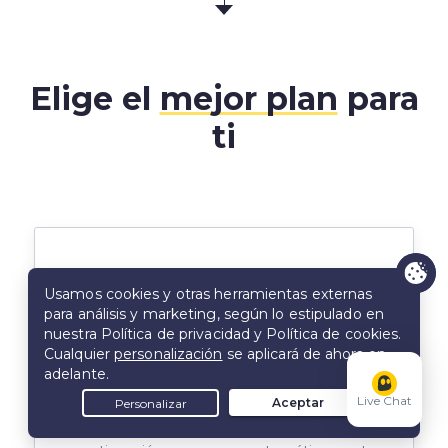
Elige el
mejor plan
para
ti
2 años
2 años + 2 meses
2.19
$
/mes
Live Chat
$56.94 los primeros 26 meses y a