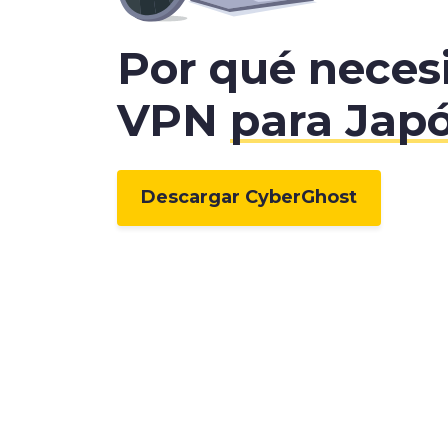
Por qué neces
VPN
para Jap
Descargar CyberGhost