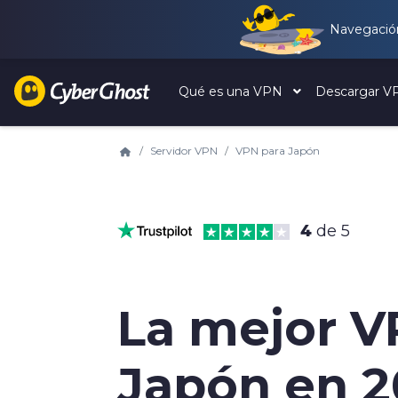
Navegación
Qué es una VPN
Descargar 
Servidor VPN
VPN para Japón
4
de 5
La mejor V
Japón en 