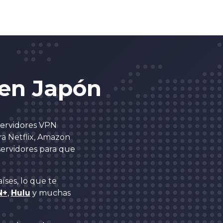
en Japón
servidores VPN
ra Netflix, Amazon
servidores para que
ses, lo que te
N+
,
Hulu
y muchas