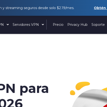
 y streaming seguros desde solo
$2.19
/mes.
Obtén
VPN
Servidores VPN
Precio
Privacy Hub
Soporte
PN para
2026