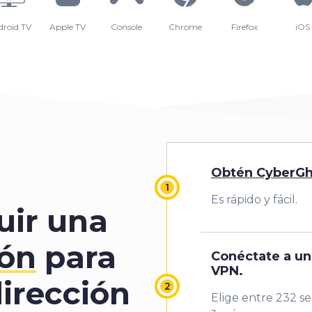
droid TV
Apple TV
Console
Chrome
Firefox
iOS
Obtén CyberGh
Es rápido y fácil.
ir una
ón
para
Conéctate a un
VPN.
irección
Elige entre 232 se