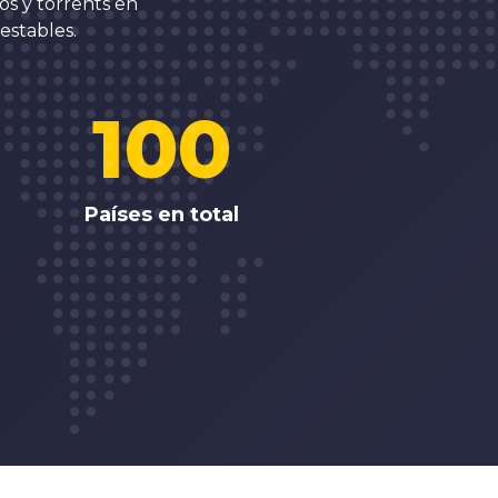
os y torrents en
estables.
100
Países en total