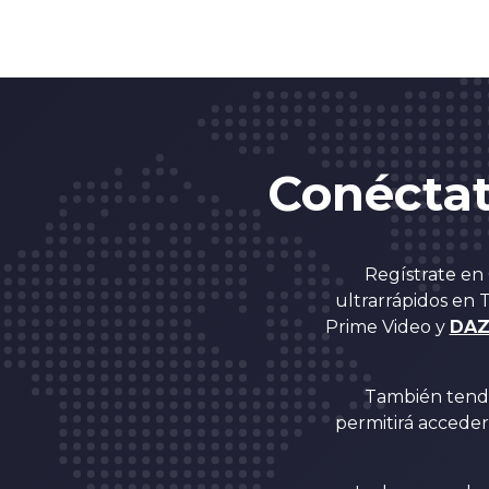
Conécta
Regístrate en
ultrarrápidos en 
Prime Video y
DA
También tendr
permitirá accede