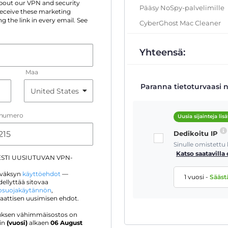
 about our VPN and security
Pääsy NoSpy-palvelimille
 receive these marketing
g the link in every email. See
CyberGhost Mac Cleaner
Yhteensä:
Maa
Paranna tietoturvaasi n
inumero
Uusia sijainteja lisä
Dedikoitu IP
Sinulle omistettu
Katso saatavilla 
ESTI UUSIUTUVAN VPN-
hyväksyn
käyttöehdot
—
1 vuosi
-
Sääst
ellyttää sitovaa
tosuojakäytännön
,
maattisen uusimisen ehdot.
jouksen vähimmäisostos on
oin
(vuosi)
alkaen
06 August