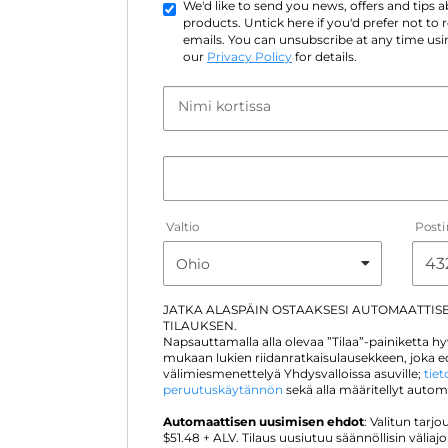
We'd like to send you news, offers and tips
products. Untick here if you'd prefer not to
emails. You can unsubscribe at any time usin
our
Privacy Policy
for details.
Nimi kortissa
Valtio
Post
JATKA ALASPÄIN OSTAAKSESI AUTOMAATTIS
TILAUKSEN.
Napsauttamalla alla olevaa ”Tilaa”-painiketta 
mukaan lukien riidanratkaisulausekkeen, joka ed
välimiesmenettelyä Yhdysvalloissa asuville;
tie
peruutuskäytännön
sekä alla määritellyt auto
Automaattisen uusimisen ehdot
: Valitun tar
$
51.48
+ ALV. Tilaus uusiutuu säännöllisin väliaj