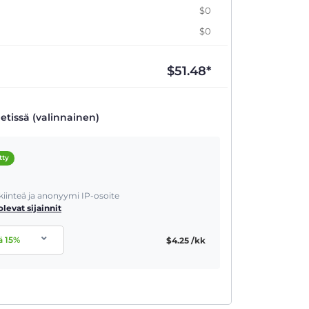
$0
$0
$
51.48
*
etissä (valinnainen)
tty
 kiinteä ja anonyymi IP-osoite
olevat sijainnit
ä
15
%
$
4.25
/kk