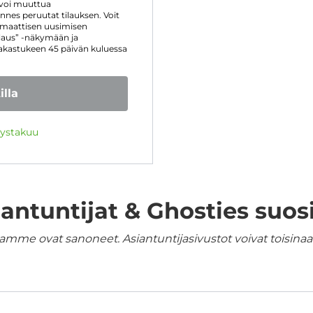
 voi muuttua
nnes peruutat tilauksen. Voit
omaattisen uusimisen
ilaus” -näkymään ja
iakastukeen 45 päivän kuluessa
illa
yystakuu
iantuntijat & Ghosties suosi
amme ovat sanoneet. Asiantuntijasivustot voivat toisinaan