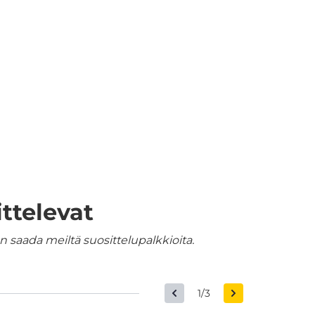
ttelevat
 saada meiltä suosittelupalkkioita.
1/3