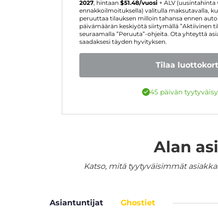
2027
, hintaan
$
51.48
/vuosi
+ ALV (uusintahinta
ennakkoilmoituksella) valitulla maksutavalla, ku
peruuttaa tilauksen milloin tahansa ennen aut
päivämäärän keskiyötä siirtymällä ”Aktiivinen t
seuraamalla ”Peruuta”-ohjeita. Ota yhteyttä as
saadaksesi täyden hyvityksen.
Tilaa luottokort
45 päivän tyytyväis
Alan as
Katso, mitä tyytyväisimmät asiakka
Asiantuntijat
Ghostiet