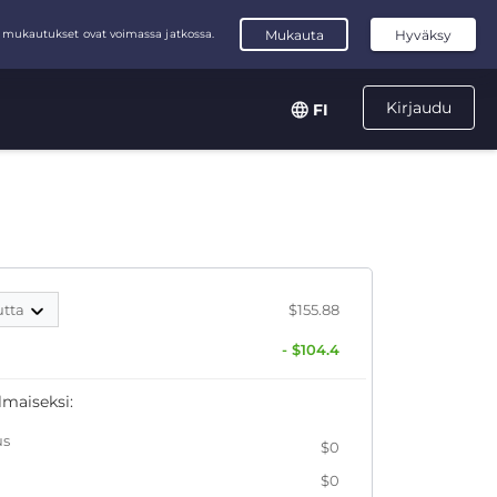
Kirjaudu
FI
utta
$155.88
- $104.4
lmaiseksi:
us
$0
$0