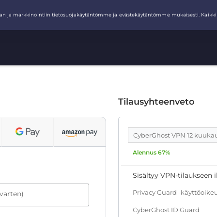
Tilausyhteenveto
CyberGhost VPN 12 kuuka
Alennus 67%
Sisältyy VPN-tilaukseen i
Privacy Guard -käyttöoike
 varten)
CyberGhost ID Guard