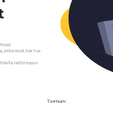
t
itteet
 jotka eivät itse tue
hdellä reititintason
Tuetaan: