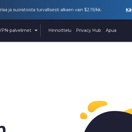
elaa ja suoratoista turvallisesti alkaen vain
$2.19
/kk.
Kä
VPN-palvelimet
Hinnoittelu
Privacy Hub
Apua
n