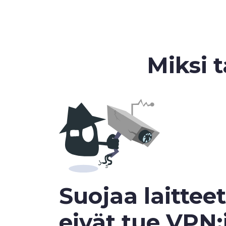
Miksi t
Suojaa laitteet
eivät tue VPN: