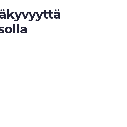
näkyvyyttä
solla