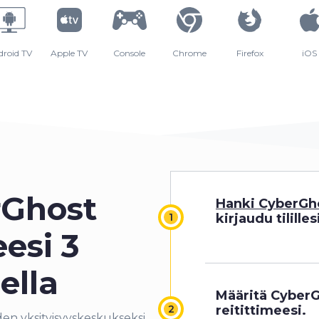
droid TV
Apple TV
Console
Chrome
Firefox
iOS
rGhost
Hanki CyberGh
kirjaudu tililles
esi 3
ella
Määritä Cyber
reitittimeesi.
den yksityisyyskeskukseksi.