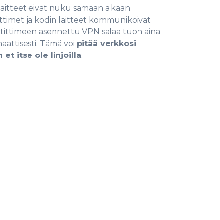
aitteet eivät nuku samaan aikaan
iuttimet ja kodin laitteet kommunikoivat
Reitittimeen asennettu VPN salaa tuon aina
maattisesti. Tämä voi
pitää verkkosi
 et itse ole linjoilla
.