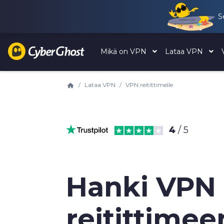
S
Mikä on VPN
Lataa VPN
Lataa VPN
VPN reitittimelle
4
/ 5
Hanki VPN
reitittimee