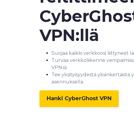
CyberGhos
VPN:llä
Suojaa kaikki verkkoosi liittyneet la
Turvaa verkkoliikenne vempaimissa,
VPN:iä
Tee yksityisyydestä yksinkertaista y
asennuksella
Hanki CyberGhost VPN