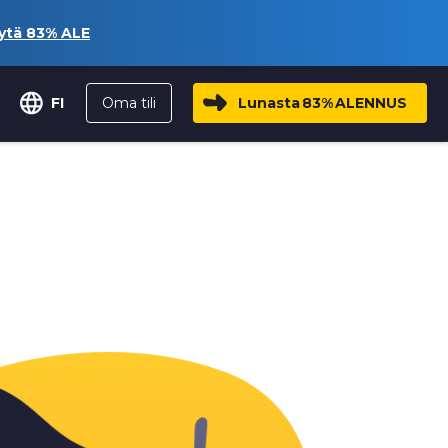
ytä
83%
ALE
Oma tili
Lunasta
83%
ALENNUS
FI