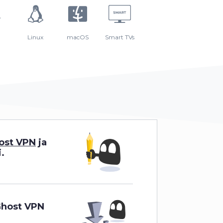
Linux
macOS
Smart TVs
ost VPN
ja
i.
Ghost VPN