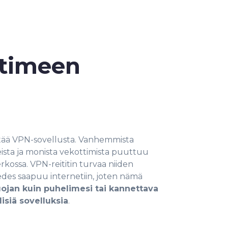
ittimeen
käyttää VPN-sovellusta. Vanhemmista
leista ja monista vekottimista puuttuu
rkossa. VPN-reititin turvaa niiden
edes saapuu internetiin, joten nämä
uojan kuin puhelimesi tai kannettava
lisiä sovelluksia
.