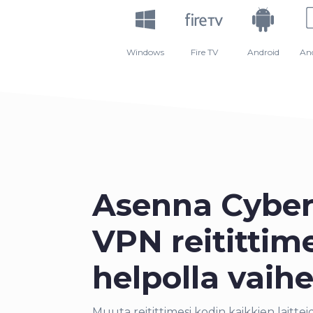
Windows
Fire TV
Android
An
Asenna Cybe
VPN reitittime
helpolla vaihe
Muuta reitittimesi kodin kaikkien laittei