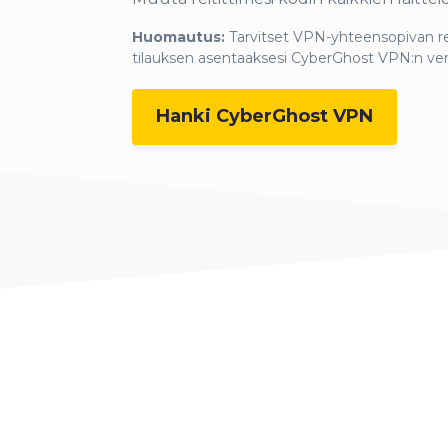
Huomautus:
Tarvitset VPN-yhteensopivan rei
tilauksen asentaaksesi CyberGhost VPN:n ver
Hanki CyberGhost VPN