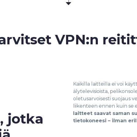
arvitset VPN:n reit
Kaikilla laitteilla ei voi 
älytelevisioista, pelikonso
oletusarvoisesti suojaus ve
liikenteen ennen kuin se 
laitteet saavat saman s
, jotka
tietokoneesi – ilman eril
iä