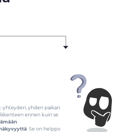
net-yhteyden, yhden paikan
a liikenteen ennen kuin se
tämään
 näkyvyyttä
. Se on helppo