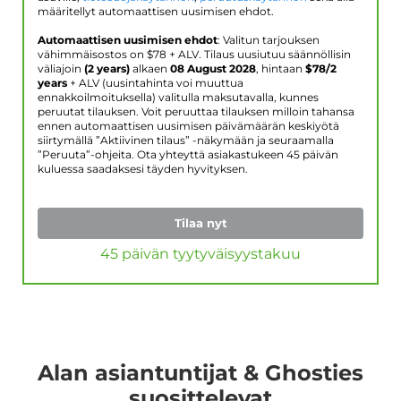
määritellyt automaattisen uusimisen ehdot.
Automaattisen uusimisen ehdot
: Valitun tarjouksen
vähimmäisostos on $
78
+ ALV. Tilaus uusiutuu säännöllisin
väliajoin
(2 years)
alkaen
08 August 2028
, hintaan
$
78
/2
years
+ ALV (uusintahinta voi muuttua
ennakkoilmoituksella) valitulla maksutavalla, kunnes
peruutat tilauksen. Voit peruuttaa tilauksen milloin tahansa
ennen automaattisen uusimisen päivämäärän keskiyötä
siirtymällä ”Aktiivinen tilaus” -näkymään ja seuraamalla
”Peruuta”-ohjeita. Ota yhteyttä asiakastukeen 45 päivän
kuluessa saadaksesi täyden hyvityksen.
Tilaa nyt
45 päivän tyytyväisyystakuu
Alan asiantuntijat & Ghosties
suosittelevat