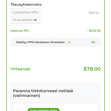
Tilausyhteenveto
CyberGhost VPN
$311.76
24 kuukautta
Alennus 75%
- $233.76
Sisältyy VPN-tilaukseen ilmaiseksi
$0
$
78.00
Yhteensä:
Paranna tietoturvaasi netissä
(valinnainen)
Uusia sijainteja lisätty