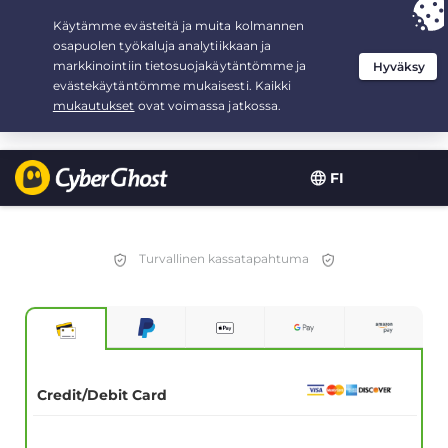
Your choice:
The Best Deal
for 3.3333333333333-years at $
2.23
/month
FI
Turvallinen kassatapahtuma
Credit/Debit Card