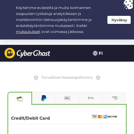
Your choice:
The Best Deal
for 2.1666666666667-years at $
2.19
/month
FI
Turvallinen kassatapahtuma
Credit/Debit Card