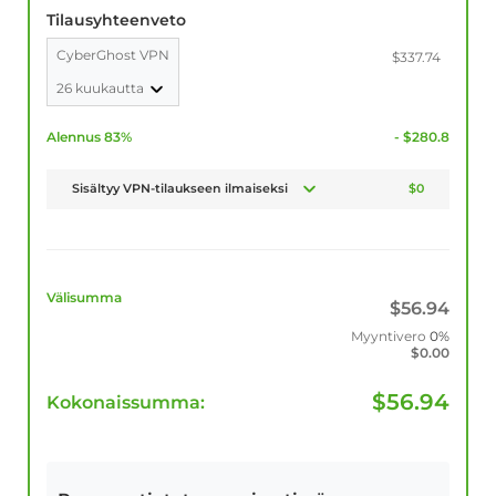
Tilausyhteenveto
CyberGhost VPN
$337.74
26 kuukautta
Alennus 83%
- $280.8
Sisältyy VPN-tilaukseen ilmaiseksi
$0
Välisumma
$
56.94
Myyntivero
0%
$
0.00
$
56.94
Kokonaissumma: