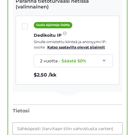
Paranna tietoturvaasi netissä
(valinnainen)
Uusia sijainteja lisätty
Dedikoitu IP
Sinulle omistettu kiinteä ja anonyymi IP-
osoite
Katso saatavilla olevat sijainnit
2 vuotta
-
Säästä
50
%
$
2.50
/kk
Tietosi
Sähköposti (tarvitaan tilin vahvistusta varten)