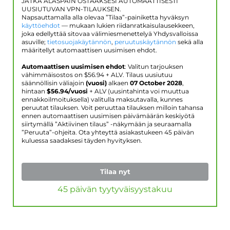
JATKA ALASPÄIN OSTAAKSESI AUTOMAATTISESTI
UUSIUTUVAN VPN-TILAUKSEN.
Napsauttamalla alla olevaa ”Tilaa”-painiketta hyväksyn
käyttöehdot
— mukaan lukien riidanratkaisulausekkeen,
joka edellyttää sitovaa välimiesmenettelyä Yhdysvalloissa
asuville;
tietosuojakäytännön
,
peruutuskäytännön
sekä alla
määritellyt automaattisen uusimisen ehdot.
Automaattisen uusimisen ehdot
: Valitun tarjouksen
vähimmäisostos on $
56.94
+ ALV. Tilaus uusiutuu
säännöllisin väliajoin
(vuosi)
alkaen
07 October 2028
,
hintaan
$
56.94
/vuosi
+ ALV (uusintahinta voi muuttua
ennakkoilmoituksella) valitulla maksutavalla, kunnes
peruutat tilauksen. Voit peruuttaa tilauksen milloin tahansa
ennen automaattisen uusimisen päivämäärän keskiyötä
siirtymällä ”Aktiivinen tilaus” -näkymään ja seuraamalla
”Peruuta”-ohjeita. Ota yhteyttä asiakastukeen 45 päivän
kuluessa saadaksesi täyden hyvityksen.
Tilaa nyt
45 päivän tyytyväisyystakuu