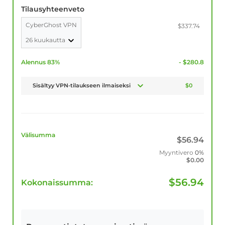
Tilausyhteenveto
CyberGhost VPN
$337.74
26 kuukautta
Alennus 83%
- $280.8
Sisältyy VPN-tilaukseen ilmaiseksi
$0
Välisumma
$
56.94
Myyntivero
0%
$
0.00
$
56.94
Kokonaissumma: