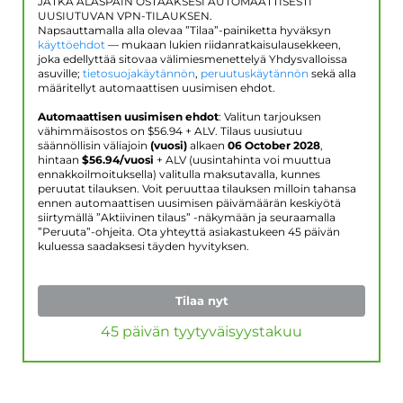
JATKA ALASPÄIN OSTAAKSESI AUTOMAATTISESTI
UUSIUTUVAN VPN-TILAUKSEN.
Napsauttamalla alla olevaa ”Tilaa”-painiketta hyväksyn
käyttöehdot
— mukaan lukien riidanratkaisulausekkeen,
joka edellyttää sitovaa välimiesmenettelyä Yhdysvalloissa
asuville;
tietosuojakäytännön
,
peruutuskäytännön
sekä alla
määritellyt automaattisen uusimisen ehdot.
Automaattisen uusimisen ehdot
: Valitun tarjouksen
vähimmäisostos on $
56.94
+ ALV. Tilaus uusiutuu
säännöllisin väliajoin
(vuosi)
alkaen
06 October 2028
,
hintaan
$
56.94
/vuosi
+ ALV (uusintahinta voi muuttua
ennakkoilmoituksella) valitulla maksutavalla, kunnes
peruutat tilauksen. Voit peruuttaa tilauksen milloin tahansa
ennen automaattisen uusimisen päivämäärän keskiyötä
siirtymällä ”Aktiivinen tilaus” -näkymään ja seuraamalla
”Peruuta”-ohjeita. Ota yhteyttä asiakastukeen 45 päivän
kuluessa saadaksesi täyden hyvityksen.
Tilaa nyt
45 päivän tyytyväisyystakuu