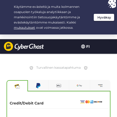
Your choice:
The Best Deal
for 2.1666666666667-years at $
2.19
/month
FI
Turvallinen kassatapahtuma
Credit/Debit Card