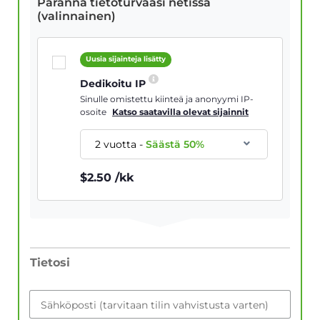
Paranna tietoturvaasi netissä
(valinnainen)
Uusia sijainteja lisätty
Dedikoitu IP
Sinulle omistettu kiinteä ja anonyymi IP-
osoite
Katso saatavilla olevat sijainnit
2 vuotta
-
Säästä
50
%
$
2.50
/kk
Tietosi
Sähköposti (tarvitaan tilin vahvistusta varten)