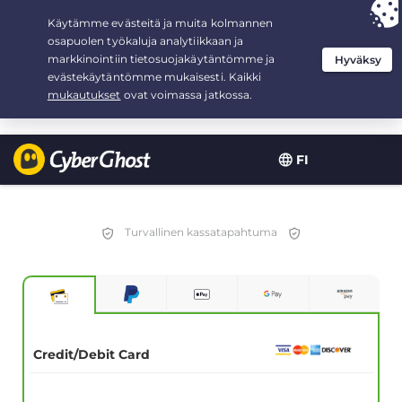
Your choice:
The Best Deal
for 1.5-years at $
2.75
/month
FI
Turvallinen kassatapahtuma
Credit/Debit Card