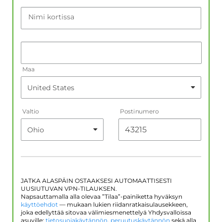
Nimi kortissa
Maa
Valtio
Postinumero
JATKA ALASPÄIN OSTAAKSESI AUTOMAATTISESTI
UUSIUTUVAN VPN-TILAUKSEN.
Napsauttamalla alla olevaa ”Tilaa”-painiketta hyväksyn
käyttöehdot
— mukaan lukien riidanratkaisulausekkeen,
joka edellyttää sitovaa välimiesmenettelyä Yhdysvalloissa
asuville;
tietosuojakäytännön
,
peruutuskäytännön
sekä alla