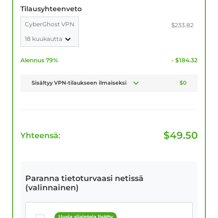
Tilausyhteenveto
CyberGhost VPN
$233.82
18 kuukautta
Alennus 79%
- $184.32
Sisältyy VPN-tilaukseen ilmaiseksi
$0
$
49.50
Yhteensä:
Paranna tietoturvaasi netissä
(valinnainen)
Uusia sijainteja lisätty