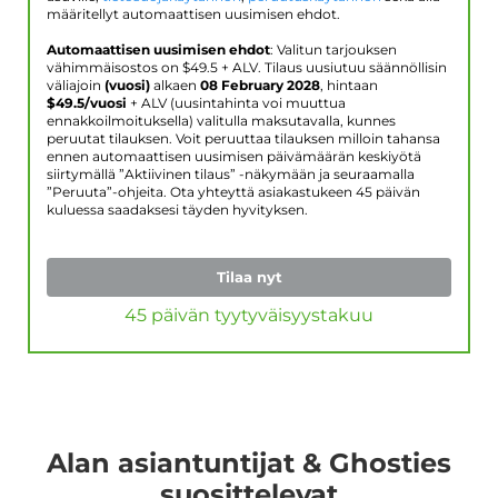
määritellyt automaattisen uusimisen ehdot.
Automaattisen uusimisen ehdot
: Valitun tarjouksen
vähimmäisostos on $
49.5
+ ALV. Tilaus uusiutuu säännöllisin
väliajoin
(vuosi)
alkaen
08 February 2028
, hintaan
$
49.5
/vuosi
+ ALV (uusintahinta voi muuttua
ennakkoilmoituksella) valitulla maksutavalla, kunnes
peruutat tilauksen. Voit peruuttaa tilauksen milloin tahansa
ennen automaattisen uusimisen päivämäärän keskiyötä
siirtymällä ”Aktiivinen tilaus” -näkymään ja seuraamalla
”Peruuta”-ohjeita. Ota yhteyttä asiakastukeen 45 päivän
kuluessa saadaksesi täyden hyvityksen.
Tilaa nyt
45 päivän tyytyväisyystakuu
Alan asiantuntijat & Ghosties
suosittelevat