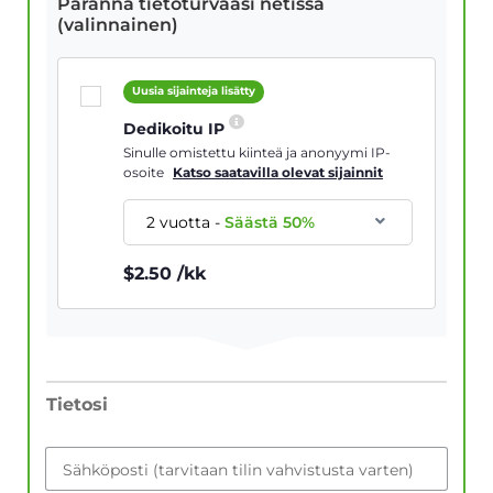
Paranna tietoturvaasi netissä
(valinnainen)
Uusia sijainteja lisätty
Dedikoitu IP
Sinulle omistettu kiinteä ja anonyymi IP-
osoite
Katso saatavilla olevat sijainnit
2 vuotta
-
Säästä
50
%
$
2.50
/kk
Tietosi
Sähköposti (tarvitaan tilin vahvistusta varten)