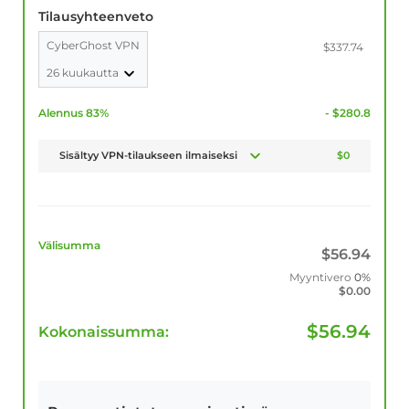
Tilausyhteenveto
CyberGhost VPN
$337.74
26 kuukautta
Alennus 83%
- $280.8
Sisältyy VPN-tilaukseen ilmaiseksi
$0
Välisumma
$
56.94
Myyntivero
0%
$
0.00
$
56.94
Kokonaissumma: