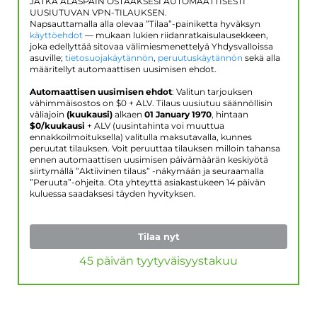
JATKA ALASPÄIN OSTAAKSESI AUTOMAATTISESTI
UUSIUTUVAN VPN-TILAUKSEN.
Napsauttamalla alla olevaa ”Tilaa”-painiketta hyväksyn
käyttöehdot
— mukaan lukien riidanratkaisulausekkeen,
joka edellyttää sitovaa välimiesmenettelyä Yhdysvalloissa
asuville;
tietosuojakäytännön
,
peruutuskäytännön
sekä alla
määritellyt automaattisen uusimisen ehdot.
Automaattisen uusimisen ehdot
: Valitun tarjouksen
vähimmäisostos on $
0
+ ALV. Tilaus uusiutuu säännöllisin
väliajoin
(kuukausi)
alkaen
01 January 1970
, hintaan
$
0
/kuukausi
+ ALV (uusintahinta voi muuttua
ennakkoilmoituksella) valitulla maksutavalla, kunnes
peruutat tilauksen. Voit peruuttaa tilauksen milloin tahansa
ennen automaattisen uusimisen päivämäärän keskiyötä
siirtymällä ”Aktiivinen tilaus” -näkymään ja seuraamalla
”Peruuta”-ohjeita. Ota yhteyttä asiakastukeen 14 päivän
kuluessa saadaksesi täyden hyvityksen.
Tilaa nyt
45 päivän tyytyväisyystakuu