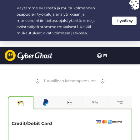
Your choice:
The Best Deal
for 2.1666666666667-years at $
2.19
/month
FI
Turvallinen kassatapahtuma
Credit/Debit Card