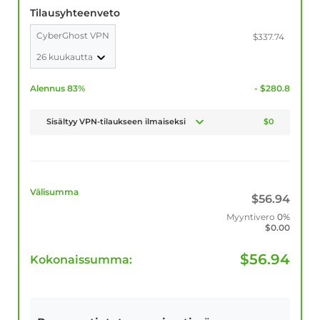
Tilausyhteenveto
CyberGhost VPN
$337.74
26 kuukautta
Alennus 83%
- $280.8
Sisältyy VPN-tilaukseen ilmaiseksi
$0
Välisumma
$
56.94
Myyntivero
0%
$
0.00
$
56.94
Kokonaissumma: