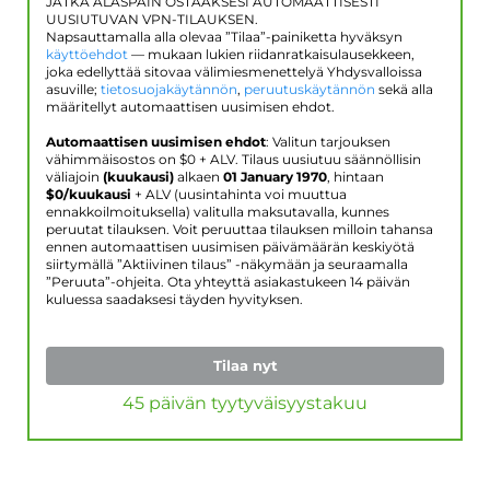
JATKA ALASPÄIN OSTAAKSESI AUTOMAATTISESTI
UUSIUTUVAN VPN-TILAUKSEN.
Napsauttamalla alla olevaa ”Tilaa”-painiketta hyväksyn
käyttöehdot
— mukaan lukien riidanratkaisulausekkeen,
joka edellyttää sitovaa välimiesmenettelyä Yhdysvalloissa
asuville;
tietosuojakäytännön
,
peruutuskäytännön
sekä alla
määritellyt automaattisen uusimisen ehdot.
Automaattisen uusimisen ehdot
: Valitun tarjouksen
vähimmäisostos on $
0
+ ALV. Tilaus uusiutuu säännöllisin
väliajoin
(kuukausi)
alkaen
01 January 1970
, hintaan
$
0
/kuukausi
+ ALV (uusintahinta voi muuttua
ennakkoilmoituksella) valitulla maksutavalla, kunnes
peruutat tilauksen. Voit peruuttaa tilauksen milloin tahansa
ennen automaattisen uusimisen päivämäärän keskiyötä
siirtymällä ”Aktiivinen tilaus” -näkymään ja seuraamalla
”Peruuta”-ohjeita. Ota yhteyttä asiakastukeen 14 päivän
kuluessa saadaksesi täyden hyvityksen.
Tilaa nyt
45 päivän tyytyväisyystakuu