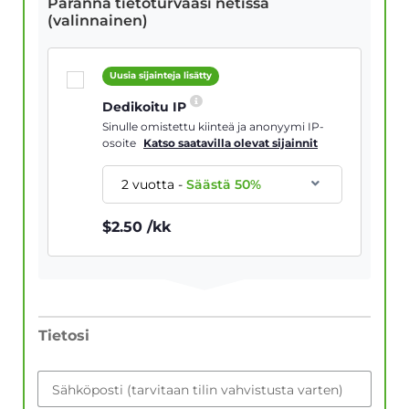
Paranna tietoturvaasi netissä
(valinnainen)
Uusia sijainteja lisätty
Dedikoitu IP
Sinulle omistettu kiinteä ja anonyymi IP-
osoite
Katso saatavilla olevat sijainnit
2 vuotta
-
Säästä
50
%
$
2.50
/kk
Tietosi
Sähköposti (tarvitaan tilin vahvistusta varten)