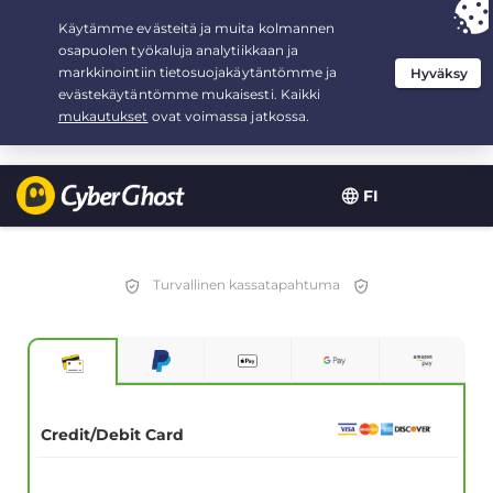
Your choice:
The Best Deal
for 2.1666666666667-years at $
2.19
/month
FI
Turvallinen kassatapahtuma
Credit/Debit Card