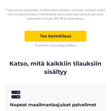
*Valuuttana käytetään Yhdysvaltain dollaria. Hintaan voidaan lisätä
vero maakohtaisesti. Mahdolliset alennukset perustuvat palvelun
nykyiseen hintaan
$
12.99
kuukaudessa.
Tee kestotilaus
45 päivän tyytyväisyystakuu
Katso, mitä kaikkiin tilauksiin
sisältyy
Nopeat maailmanlaajuiset palvelimet