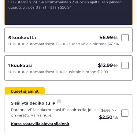
Laskutetaan
$56.94
ensimmäisten 2 vuoden ajalta, sen jälkeen
uusiutuu vuosittain hintaan
$56.94
$
6.99
6 kuukautta
/kk
Uusiutuu automaattisesti 6 kuukauden välein hintaan
$41.94
$
12.99
1 kuukausi
/kk
Uusiutuu automaattisesti kuukausittain hintaan
$12.99
Uudet sijainnit
Sisällytä dedikoitu IP
Paranna VPN-kokemustasi IP-osoitteella, joka
$
5.00
/kk
on varattu vain sinulle.
$
2.50
/kk
Katso saatavilla olevat sijainnit