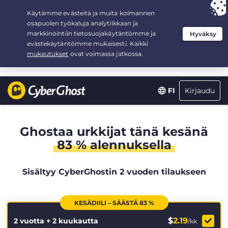
Your choice:
The Best Deal
for 2.1666666666667-years at $
2.19
/month
Kirjaudu
FI
Ghostaa urkkijat tänä kesänä
83 % alennuksella
Sisältyy CyberGhostin 2 vuoden tilaukseen
KESÄDIILI – SÄÄSTÄ 83 %
$
2.19
2 vuotta + 2 kuukautta
/kk