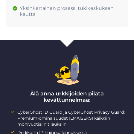
Yksinkertainen prosessi tukikeskuksen
kautta
Älä anna urkkijoiden pilata
kevättunnelmaa:
CyberGhost ID Guard ja CyberGhost Privacy Guard:
Premium-ominaisuudet ILMAISEKSI kaikkiin
monivuotisiin tilauksiin
Dedikoitu IP huippualennuksessa