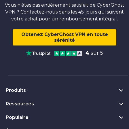
Vous n’êtes pas entièrement satisfait de CyberGhost
VPN ? Contactez-nous dans les 45 jours qui suivent
votre achat pour un remboursement intégral.
Obtenez CyberGhost VPN en toute
sérénité
4
sur 5
Produits
Ressources
VPN Windows
VPN pour Chrome
Populaire
Qu'est-ce qu'un VPN
VPN Mac
Privacy Hub