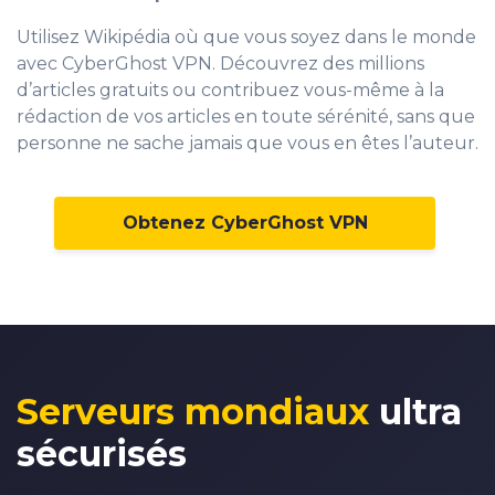
Utilisez Wikipédia où que vous soyez dans le monde
avec CyberGhost VPN. Découvrez des millions
d’articles gratuits ou contribuez vous-même à la
rédaction de vos articles en toute sérénité, sans que
personne ne sache jamais que vous en êtes l’auteur.
Obtenez CyberGhost VPN
0
1
2
3
Serveurs mondiaux
ultra
4
sécurisés
5