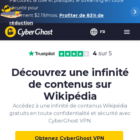
Parcourez la toile et pratiquez le streaming en toute
sécurité pour
seulement
$2.19
/mois.
Profiter de
83%
de
réduction
FR
4
sur 5
Découvrez une infinité
de contenus sur
Wikipédia
Accédez à une infinité de contenus Wikipédia
gratuits en toute confidentialité et sécurité avec
CyberGhost VPN.
Obtenez CyberGhost VPN