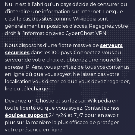
6
Nul n’est à l’abri qu’un pays décide de censurer ou
7
d’interdire une information sur Internet. Lorsque
c’est le cas, des sites comme Wikipédia sont
8
généralement impossibles d’accès. Regagnez votre
0
9
droit à l’information avec CyberGhost VPN !
1
0
0
Nous disposons d'une flotte massive de
serveurs
sécurisés
dans les 100 pays. Connectez-vous au
2
1
1
0
serveur de votre choix et obtenez une nouvelle
3
2
2
adresse IP. Ainsi, vous profitez de tous vos contenus
1
en ligne où que vous soyez. Ne laissez pas votre
4
3
3
2
localisation vous dicter ce que vous devez regarder,
5
4
4
lire ou télécharger.
3
6
5
5
Devenez un Ghostie et surfez sur Wikipédia en
4
7
6
6
toute liberté où que vous soyez. Contactez nos
5
équipes support
24 h/24 et 7 j/7 pour en savoir
8
7
7
plus sur la manière la plus efficace de protéger
6
9
8
8
votre présence en ligne.