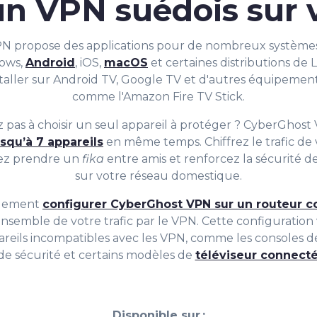
n VPN suédois sur 
 propose des applications pour de nombreux systèmes 
ows,
Android
, iOS,
macOS
et certaines distributions de
taller sur Android TV, Google TV et d'autres équipemen
comme l'Amazon Fire TV Stick.
 pas à choisir un seul appareil à protéger ? CyberGhos
usqu’à 7 appareils
en même temps. Chiffrez le trafic de
tez prendre un
fika
entre amis et renforcez la sécurité 
sur votre réseau domestique.
alement
configurer CyberGhost VPN sur un routeur c
l'ensemble de votre trafic par le VPN. Cette configurati
reils incompatibles avec les VPN, comme les consoles de
de sécurité et certains modèles de
téléviseur connect
Disponible sur :