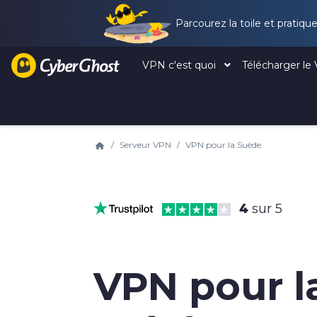
Parcourez la toile et pratiq
VPN c'est quoi
Télécharger l
Serveur VPN
VPN pour la Suède
4
sur 5
VPN pour l