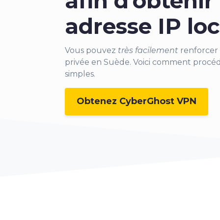
afin d'obtenir
adresse IP loc
Vous pouvez
très facilement
renforcer 
privée en Suède. Voici comment procé
simples.
Obtenez CyberGhost VPN