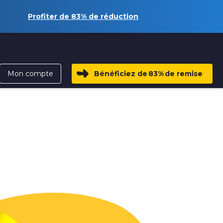
Profiter de
83%
de réduction
Mon compte
Bénéficiez de
83%
de remise