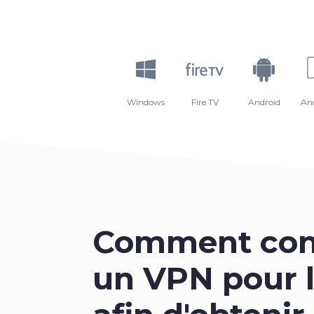
Windows
Fire TV
Android
An
Comment con
un VPN pour 