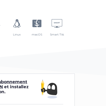
Linux
macOS
Smart TVs
 abonnement
PN
et installez
on.