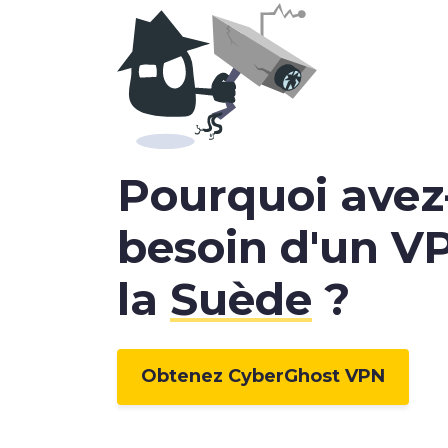
Pourquoi avez
besoin d'un V
la
Suède
?
Obtenez CyberGhost VPN