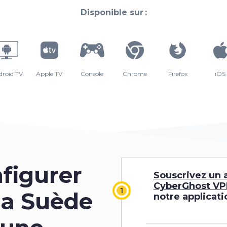
Disponible sur :
droid TV
Apple TV
Console
Chrome
Firefox
iOS
figurer
Souscrivez un
CyberGhost V
la Suède
notre applicati