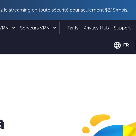
uez le streaming en toute sécurité pour seulement
$2.19
/mois.
e VPN
Serveurs VPN
Tarifs
Privacy Hub
Support
FR
a