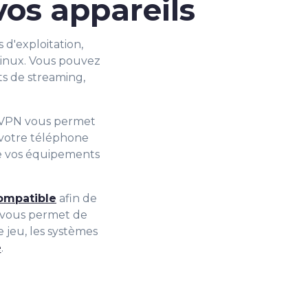
vos appareils
d'exploitation,
 Linux. Vous pouvez
ts de streaming,
t VPN vous permet
 votre téléphone
de vos équipements
ompatible
afin de
on vous permet de
 jeu, les systèmes
é
.