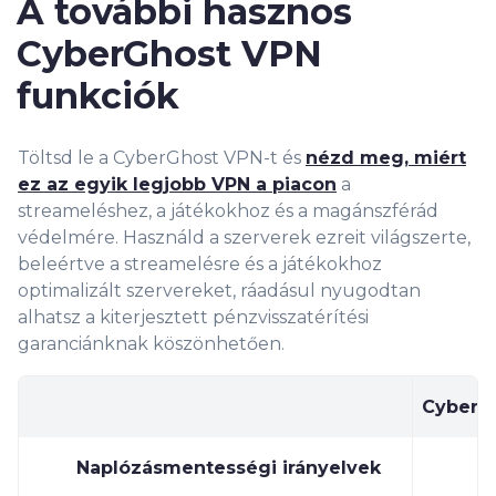
A további hasznos
CyberGhost VPN
funkciók
Töltsd le a CyberGhost VPN-t és
nézd meg, miért
ez az egyik legjobb VPN a piacon
a
streameléshez, a játékokhoz és a magánszférád
védelmére. Használd a szerverek ezreit világszerte,
beleértve a streamelésre és a játékokhoz
optimalizált szervereket, ráadásul nyugodtan
alhatsz a kiterjesztett pénzvisszatérítési
garanciánknak köszönhetően.
CyberG
Naplózásmentességi irányelvek