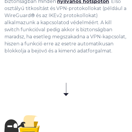
bizto
nságban minden
nyilvános hotspoton
. Első
osztályú titkosítást és VPN-protokollokat (például a
WireGuard® és az IKEv2 protokollokat)
alkalmazunk a kapcsolatod védelméért. A kill
switch funkcióval pedig akkor is biztonságban
maradsz, ha esetleg megszakadna a VPN-kapcsolat,
hiszen a funkció erre az esetre automatikusan
blokkolja a bejövő és a kimenő adatforgalmat.