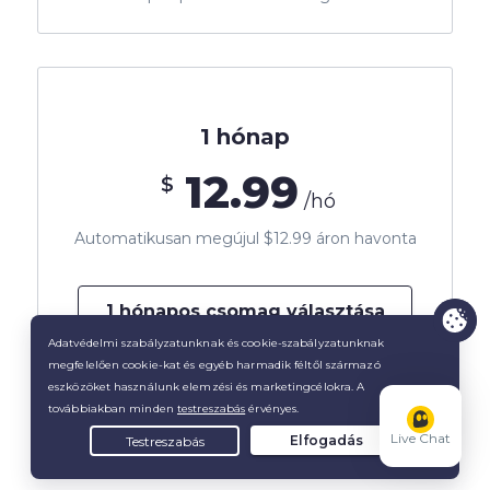
1 hónap
12.99
$
/hó
Automatikusan megújul $12.99 áron havonta
1 hónapos csomag választása
14 napos pénzvisszatérítési garancia
Live Chat
*Minden ár US Dollars-ban értendő