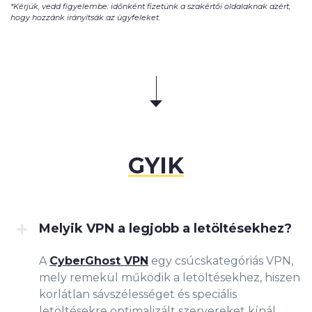
*Kérjük, vedd figyelembe: időnként fizetünk a szakértői oldalaknak azért,
hogy hozzánk irányítsák az ügyfeleket.
GYIK
Melyik VPN a legjobb a letöltésekhez?
A
CyberGhost VPN
egy csúcskategóriás VPN,
mely remekül működik a letöltésekhez, hiszen
korlátlan sávszélességet és speciális
letöltésekre optimalizált szervereket kínál.