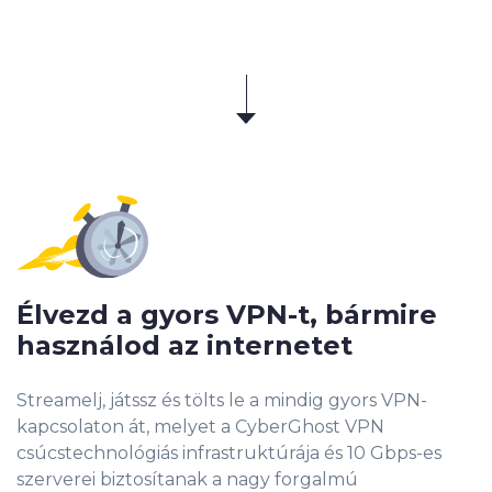
Élvezd a gyors VPN-t, bármire
használod az internetet
Streamelj, játssz és tölts le a mindig gyors VPN-
kapcsolaton át, melyet a CyberGhost VPN
csúcstechnológiás infrastruktúrája és 10 Gbps-es
szerverei biztosítanak a nagy forgalmú