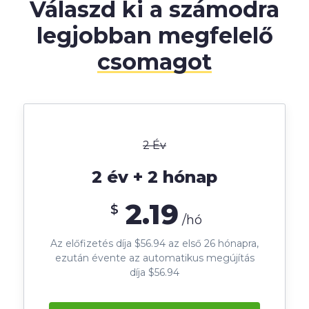
Válaszd ki a számodra
legjobban megfelelő
csomagot
2 Év
2 év + 2 hónap
2.19
$
/hó
Az előfizetés díja $56.94 az első 26 hónapra,
ezután évente az automatikus megújítás
díja $56.94