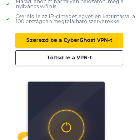
Maradj anonim bármilyen hálózaton, még a
nyilvános wifin is
Cseréld le az IP-címedet egyetlen kattintással a
100 országban megtalálható szerverekkel
Szerezd be a CyberGhost VPN-t
Töltsd le a VPN-t