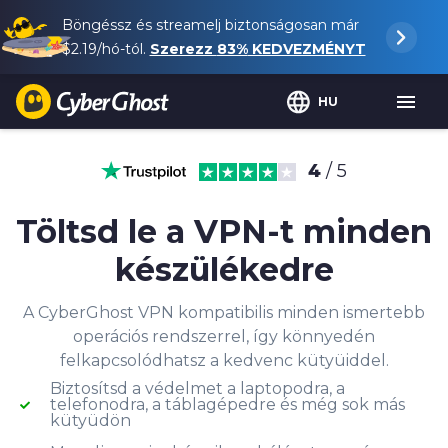
Böngéssz és streamelj biztonságosan már
$2.19
/hó-tól.
Szerezz
83%
KEDVEZMÉNYT
HU
4
/ 5
Töltsd le a VPN-t minden
készülékedre
A CyberGhost VPN kompatibilis minden ismertebb
operációs rendszerrel, így könnyedén
felkapcsolódhatsz a kedvenc kütyüiddel.
Biztosítsd a védelmet a laptopodra, a
telefonodra, a táblagépedre és még sok más
kütyüdön