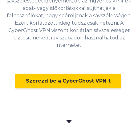
sávszélességet igényelnek, de az ingyenes VPN-ek
adat- vagy időkorlátokkal sújthatják a
felhasználókat, hogy spóroljanak a sávszélességen.
Ezért korlátozott ideig tudsz csak netezni. A
CyberGhost VPN viszont korlátlan sávszélességet
biztosít neked, így szabadon használhatod az
internetet.
Szerezd be a CyberGhost VPN-t