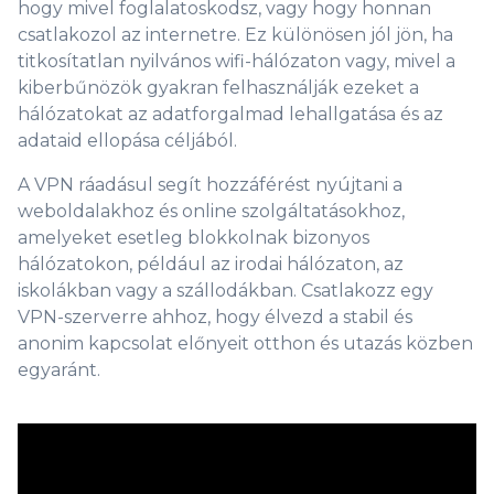
hogy mivel foglalatoskodsz, vagy hogy honnan
csatlakozol az internetre. Ez különösen jól jön, ha
titkosítatlan nyilvános wifi-hálózaton vagy, mivel a
kiberbűnözök gyakran felhasználják ezeket a
hálózatokat az adatforgalmad lehallgatása és az
adataid ellopása céljából.
A VPN ráadásul segít hozzáférést nyújtani a
weboldalakhoz és online szolgáltatásokhoz,
amelyeket esetleg blokkolnak bizonyos
hálózatokon, például az irodai hálózaton, az
iskolákban vagy a szállodákban. Csatlakozz egy
VPN-szerverre ahhoz, hogy élvezd a stabil és
anonim kapcsolat előnyeit otthon és utazás közben
egyaránt.