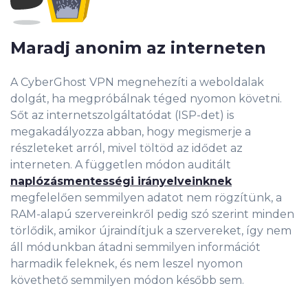
Maradj anonim az interneten
A CyberGhost VPN megnehezíti a weboldalak
dolgát, ha megpróbálnak téged nyomon követni.
Sőt az internetszolgáltatódat (ISP-det) is
megakadályozza abban, hogy megismerje a
részleteket arról, mivel töltöd az idődet az
interneten. A független módon auditált
naplózásmentességi irányelveinknek
megfelelően semmilyen adatot nem rögzítünk, a
RAM-alapú szervereinkről pedig szó szerint minden
törlődik, amikor újraindítjuk a szervereket, így nem
áll módunkban átadni semmilyen információt
harmadik feleknek, és nem leszel nyomon
követhető semmilyen módon később sem.