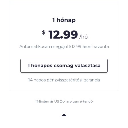
1 hónap
12.99
$
/hó
Automatikusan megújul $12.99 áron havonta
1 hónapos csomag választása
14 napos pénzvisszatérítési garancia
*Minden ár US Dollars-ban értendő