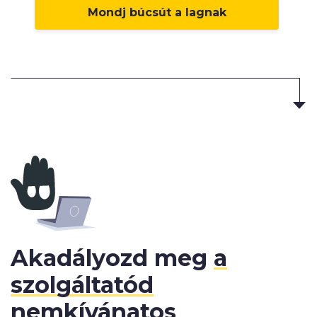
Mondj búcsút a lagnak
Akadályozd meg
a
szolgáltatód
nemkívánatos