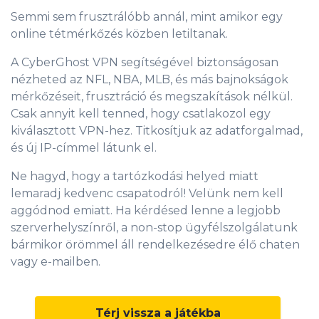
Semmi sem frusztrálóbb annál, mint amikor egy
online tétmérkőzés közben letiltanak.
A CyberGhost VPN segítségével biztonságosan
nézheted az NFL, NBA, MLB, és más bajnokságok
mérkőzéseit, frusztráció és megszakítások nélkül.
Csak annyit kell tenned, hogy csatlakozol egy
kiválasztott VPN-hez. Titkosítjuk az adatforgalmad,
és új IP-címmel látunk el.
Ne hagyd, hogy a tartózkodási helyed miatt
lemaradj kedvenc csapatodról! Velünk nem kell
aggódnod emiatt. Ha kérdésed lenne a legjobb
szerverhelyszínről, a non-stop ügyfélszolgálatunk
bármikor örömmel áll rendelkezésedre élő chaten
vagy e-mailben.
Térj vissza a játékba