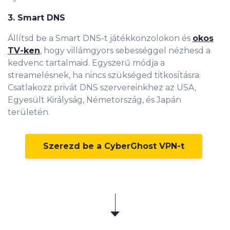
3. Smart DNS
Állítsd be a Smart DNS-t játékkonzolokon és
okos
TV-ken
, hogy villámgyors sebességgel nézhesd a
kedvenc tartalmaid. Egyszerű módja a
streamelésnek, ha nincs szükséged titkosításra.
Csatlakozz privát DNS szervereinkhez az USA,
Egyesült Királyság, Németország, és Japán
területén.
Szerezd be a CyberGhost VPN-t