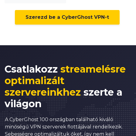
6
0
7
1
Szerezd be a CyberGhost VPN-t
8
2
9
3
0
4
1
5
2
6
Csatlakozz
streamelésre
3
7
optimalizált
0
4
8
szervereinkhez
szerte a
1
5
9
világon
2
6
0
0
3
7
1
1
A CyberGhost 100 országban található kiváló
0
minőségű VPN szerverek flottájával rendelkezik.
4
8
2
2
Sebességre optimalizáltuk őket, így nem kell