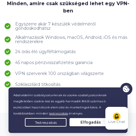
Minden, amire csak szükséged lehet egy VPN-
ben
Egyszerre akár 7 készülék védelméről
gondoskodhatsz
Alkalmazások Windows, macOS, Android, iOS és más
rendszerekre
24 órás élő ügyféltámogatás
45 napos pénzvisszafizetési garancia
VPN szerverek 100 országban világszerte
Sziklaszilárd titkosítás
Használhatok VPN-t egy másik ország
Live Chat
tartalomkönyvtárának eléréséhez?