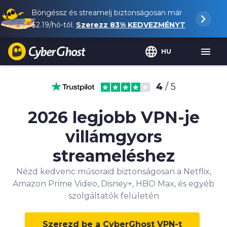
Böngéssz és streamelj biztonságosan már
$2.19
/hó-tól.
Szerezz
83%
KEDVEZMÉNYT
HU
4
/ 5
2026 legjobb VPN-je
villámgyors
streameléshez
Nézd kedvenc műsoraid biztonságosan a Netflix,
Amazon Prime Video, Disney+, HBO Max, és egyéb
szolgáltatók felületén
Szerezd be a CyberGhost VPN-t