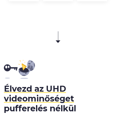
Élvezd az UHD
videominőséget
pufferelés nélkül