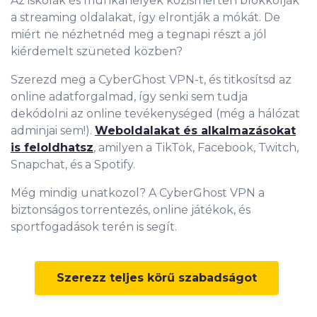
Az iskolák és munkahelyek közismerten blokkolják
a streaming oldalakat, így elrontják a mókát. De
miért ne nézhetnéd meg a tegnapi részt a jól
kiérdemelt szüneted közben?
Szerezd meg a CyberGhost VPN-t, és titkosítsd az
online adatforgalmad, így senki sem tudja
dekódolni az online tevékenységed (még a hálózat
adminjai sem!).
Weboldalakat és alkalmazásokat
is feloldhatsz
, amilyen a TikTok, Facebook, Twitch,
Snapchat, és a Spotify.
Még mindig unatkozol? A CyberGhost VPN a
biztonságos torrentezés, online játékok, és
sportfogadások terén is segít.
Szerezz teljes körű szabadságot