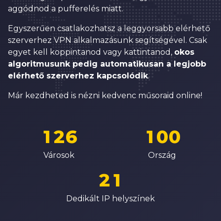
1
5
9
3
3
aggódnod a pufferelés miatt.
2
6
0
4
4
Egyszerűen csatlakozhatsz a leggyorsabb elérhető
3
szerverhez VPN alkalmazásunk segítségével. Csak
7
1
5
5
4
egyet kell koppintanod vagy kattintanod,
okos
8
2
6
6
algoritmusunk pedig automatikusan a legjobb
5
elérhető szerverhez kapcsolódik
.
9
3
7
7
6
0
4
8
8
Már kezdheted is nézni kedvenc műsoraid online!
7
0
1
5
0
9
9
8
1
2
6
1
0
0
0
9
2
3
7
2
1
1
Városok
Ország
1
0
3
4
8
3
2
2
2
1
4
5
9
4
3
3
3
2
Dedikált IP helyszínek
5
6
5
4
4
4
3