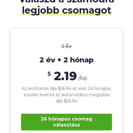
legjobb csomagot
2 Év
2 év + 2 hónap
2.19
$
/hó
Az előfizetés díja $56.94 az első 26 hónapra,
ezután évente az automatikus megújítás
díja $56.94
26 hónapos csomag
választása