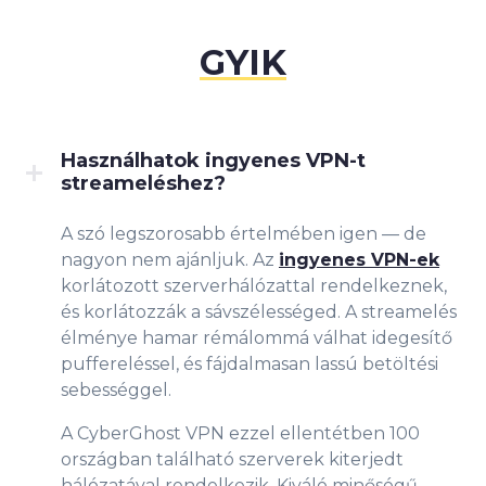
GYIK
Használhatok ingyenes VPN-t
streameléshez?
A szó legszorosabb értelmében igen — de
nagyon nem ajánljuk. Az
ingyenes VPN-ek
korlátozott szerverhálózattal rendelkeznek,
és korlátozzák a sávszélességed. A streamelés
élménye hamar rémálommá válhat idegesítő
puffereléssel, és fájdalmasan lassú betöltési
sebességgel.
A CyberGhost VPN ezzel ellentétben 100
országban található szerverek kiterjedt
hálózatával rendelkezik. Kiváló minőségű