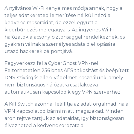
A nyilvános Wi-Fi kényelmes módja annak, hogy a
teljes adatkereted lemerítése nélkül nézd a
kedvenc műsoraidat, de ezzel együtt a
kiberbűnözés melegágya is. Az ingyenes Wi-Fi
hálózatok alacsony biztonsággal rendelkeznek, és
gyakran válnak a személyes adataid ellopására
utazó hackerek célpontjává.
Fegyverkezz fel a CyberGhost VPN-nel.
Feltörhetetlen 256 bites AES titkosítást és beépített
DNS-szivárgás elleni védelmet használunk, amely
nem biztonságos hálózatra csatlakozva
automatikusan kapcsolódik egy VPN szerverhez.
A Kill Switch azonnal leállítja az adatforgalmad, ha a
VPN kapcsolatod bármi miatt megszakad. Minden
áron rejtve tartjuk az adataidat, így biztonságosan
élvezheted a kedvenc sorozataid.