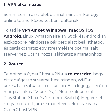
1. VPN alkalmazás
Semmi sem frusztrálóbb annál, mint amikor egy
online tétmérkőzés közben letiltanak.
Töltsd le
VPN-ünket Windows
,
macOS
,
iOS
,
Android
, Linux, Amazon Fire TV Stick, és Android TV
eszközödre. Mindössze pár perc alatt beállíthatod,
és csatlakozhatsz egy streamelésre optimalizált
szerverhez. Utána hozzá is láthatsz a maratonhoz!
2. Router
Telepítsd a CyberGhost VPN-t a
routeredre
, hogy
biztonságosan streamelhess minden, Wi-Fi-n
keresztül csatkakozó eszközön. Ez a legegyszerűbb
módja az okos TV-ken és játékkonzolokon (pl.
PlayStation, Xbox és Nintendo Switch). Még vehetsz
is olyan routert, amire már eleve telepítve van a
CyberGhost VPN.