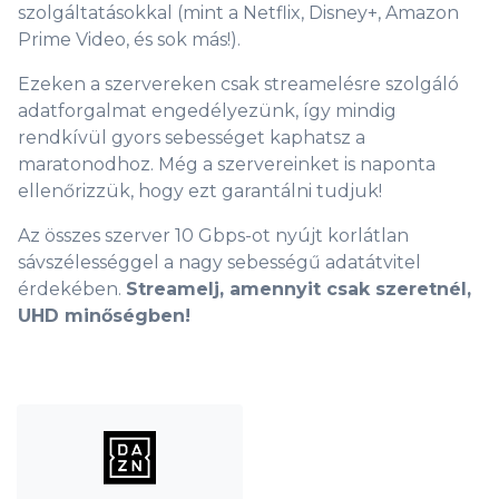
szolgáltatásokkal (mint a Netflix, Disney+, Amazon
Prime Video, és sok más!).
Ezeken a szervereken csak streamelésre szolgáló
adatforgalmat engedélyezünk, így mindig
rendkívül gyors sebességet kaphatsz a
maratonodhoz. Még a szervereinket is naponta
ellenőrizzük, hogy ezt garantálni tudjuk!
Az összes szerver 10 Gbps-ot nyújt korlátlan
0
sávszélességgel a nagy sebességű adatátvitel
érdekében.
Streamelj, amennyit csak szeretnél,
1
UHD minőségben!
2
3
4
5