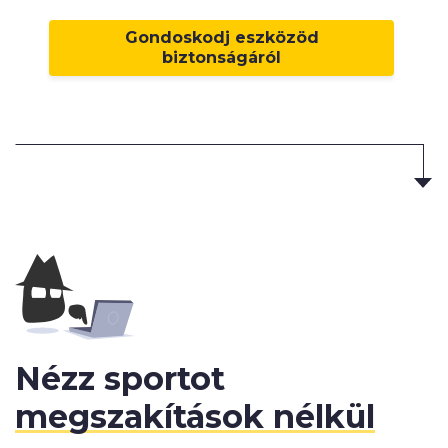
Gondoskodj eszközöd
biztonságáról
Nézz sportot
megszakítások nélkül