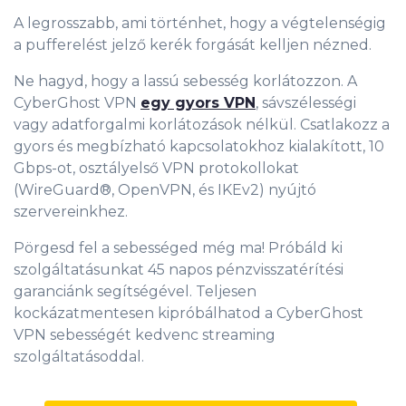
A legrosszabb, ami történhet, hogy a végtelenségig
a pufferelést jelző kerék forgását kelljen nézned.
Ne hagyd, hogy a lassú sebesség korlátozzon. A
CyberGhost VPN
egy gyors VPN
, sávszélességi
vagy adatforgalmi korlátozások nélkül. Csatlakozz a
gyors és megbízható kapcsolatokhoz kialakított, 10
Gbps-ot, osztályelső VPN protokollokat
(WireGuard®, OpenVPN, és IKEv2) nyújtó
szervereinkhez.
Pörgesd fel a sebességed még ma! Próbáld ki
szolgáltatásunkat 45 napos pénzvisszatérítési
garanciánk segítségével. Teljesen
kockázatmentesen kipróbálhatod a CyberGhost
VPN sebességét kedvenc streaming
szolgáltatásoddal.