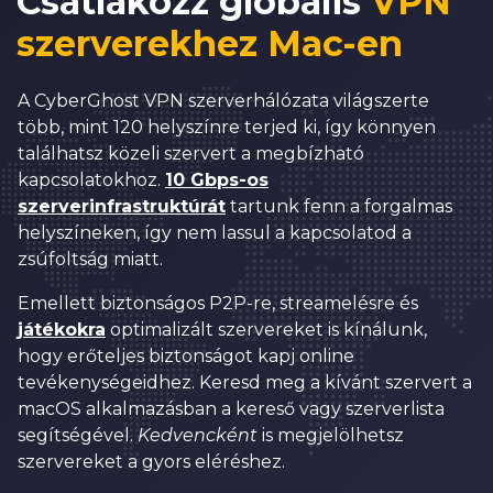
Csatlakozz globális
VPN
szerverekhez Mac-en
A CyberGhost VPN szerverhálózata világszerte
több, mint 120 helyszínre terjed ki, így könnyen
találhatsz közeli szervert a megbízható
kapcsolatokhoz.
10 Gbps-os
szerverinfrastruktúrát
tartunk fenn a forgalmas
helyszíneken, így nem lassul a kapcsolatod a
zsúfoltság miatt.
Emellett biztonságos P2P-re, streamelésre és
játékokra
optimalizált szervereket is kínálunk,
hogy erőteljes biztonságot kapj online
tevékenységeidhez. Keresd meg a kívánt szervert a
macOS alkalmazásban a kereső vagy szerverlista
segítségével.
Kedvencként
is megjelölhetsz
szervereket a gyors eléréshez.