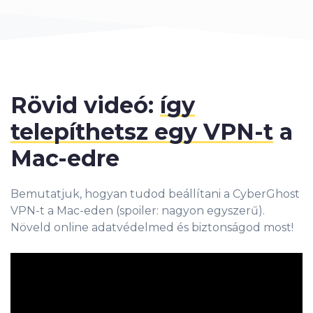
Rövid videó:
így
telepíthetsz egy VPN-t
a
Mac-edre
Bemutatjuk, hogyan tudod beállítani a CyberGhost
VPN-t a Mac-eden (spoiler: nagyon egyszerű).
Növeld online adatvédelmed és biztonságod most!