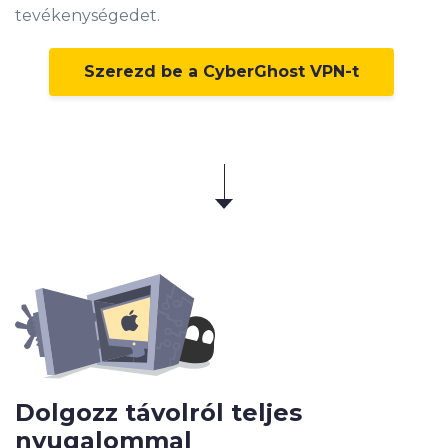
tevékenységedet.
Szerezd be a CyberGhost VPN-t
Dolgozz távolról teljes
nyugalommal