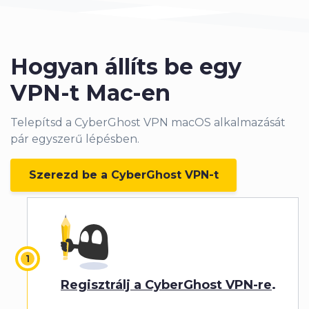
Hogyan állíts be egy
VPN-t Mac-en
Telepítsd a CyberGhost VPN macOS alkalmazását
pár egyszerű lépésben.
Szerezd be a CyberGhost VPN-t
Regisztrálj a CyberGhost VPN-re
.