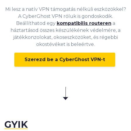
Mi lesz a natív VPN támogatás nélküli eszközökkel?
A CyberGhost VPN róluk is gondoskodik.
Beállíthatod egy
kompatibilis routeren
a
háztartásod összes készülékének védelmére, a
játékkonzolokat, okoseszközöket, és régebbi
okostévéket is beleértve.
Szerezd be a CyberGhost VPN-t
GYIK