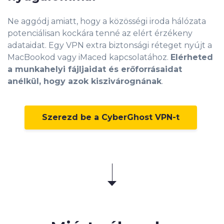
Ne aggódj amiatt, hogy a közösségi iroda hálózata
potenciálisan kockára tenné az elért érzékeny
adataidat. Egy VPN extra biztonsági réteget nyújt a
MacBookod vagy iMaced kapcsolatához.
Elérheted
a munkahelyi fájljaidat és erőforrásaidat
anélkül, hogy azok kiszivárognának
.
Szerezd be a CyberGhost VPN-t