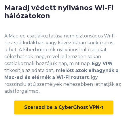
Maradj védett nyilvános Wi-Fi
hálózatokon
A Mac-ed csatlakoztatása nem biztonságos Wi-Fi-
hez szállodákban vagy kávézókban kockázatos
lehet. A kiberbűnözők nyilvános hálózatokat
célozhatnak meg, mivel jellemzően sokan
csatlakoznak hozzájuk nap, mint nap.
Egy VPN
titkosítja az adataidat
, mielőtt azok elhagynák a
Mac-ed és elérnék a Wi-Fi routert
, így
rosszindulatú személyek nehezebben láthatják az
adatforgalmad.
Szerezd be a CyberGhost VPN-t