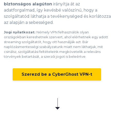
biztonságos alagúton
irányítja át az
adatforgalmad, így kevésbé valószínű, hogy a
szolgáltatód láthatja a tevékenységed és korlátozza
az alapján a sebességed.
Jogi nyilatkozat:
Némely VPN felhasználók olyan
országokban kereshetnek szervert, ahol elérhetnek egy adott
streaming szolgáltatót, hogy ott használják azt. Bár
naplózásmentességi szabályzatunk miatt nem láthatjuk, mit
csinálsz, szolgáltatási feltételeink megkövetelik a releváns
törvények betartását, a szerzői jogot is beleértve.
Szerezd be a CyberGhost VPN-t