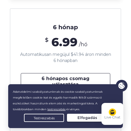
6 hónap
6.99
$
/hó
Automatikusan megújul $41.94 áron minden
6 hónapban
6 hónapos csomag
választása
45 napos pénzvisszatérítési garancia
Live Chat