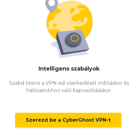
Intelligens szabályok
Szabd testre a VPN-ed viselkedését indításkor és
hálózatokhoz való kapcsolódáskor.
Szerezd be a CyberGhost VPN-t