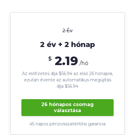
2 Év
2 év + 2 hónap
2.19
$
/hó
Az előfizetés díja $56.94 az első 26 hónapra,
ezután évente az automatikus megújítás
díja $56.94
26 hónapos csomag
választása
45 napos pénzvisszatérítési garancia