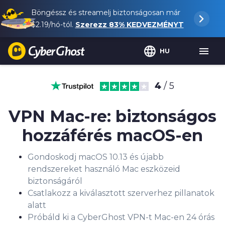
Böngéssz és streamelj biztonságosan már
$2.19
/hó-tól.
Szerezz
83%
KEDVEZMÉNYT
HU
4
/ 5
VPN Mac-re: biztonságos
hozzáférés macOS-en
Gondoskodj macOS 10.13 és újabb
rendszereket használó Mac eszközeid
biztonságáról
Csatlakozz a kiválasztott szerverhez pillanatok
alatt
Próbáld ki a CyberGhost VPN-t Mac-en 24 órás