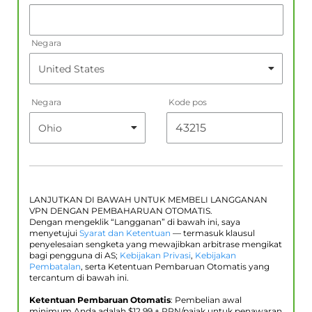
Negara
Negara
Kode pos
LANJUTKAN DI BAWAH UNTUK MEMBELI LANGGANAN
VPN DENGAN PEMBAHARUAN OTOMATIS.
Dengan mengeklik “Langganan” di bawah ini, saya
menyetujui
Syarat dan Ketentuan
— termasuk klausul
penyelesaian sengketa yang mewajibkan arbitrase mengikat
bagi pengguna di AS;
Kebijakan Privasi
,
Kebijakan
Pembatalan
, serta Ketentuan Pembaruan Otomatis yang
tercantum di bawah ini.
Ketentuan Pembaruan Otomatis
: Pembelian awal
minimum Anda adalah $
12.99
+ PPN/pajak untuk penawaran