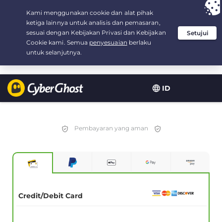
Your choice:
The Best Deal
for 3.3333333333333-years at $
2.23
/month
ID
Pembayaran yang aman
Credit/Debit Card