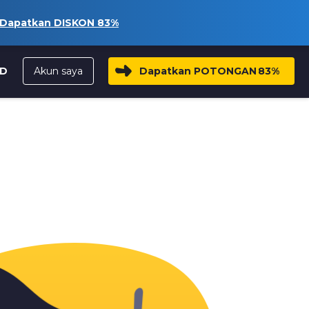
Dapatkan DISKON
83%
Akun saya
Dapatkan POTONGAN
83%
ID