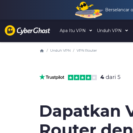
Berselancar 
Apa Itu VPN
Unduh VPN
Unduh VPN
VPN Router
4
dari 5
Dapatkan 
Router de