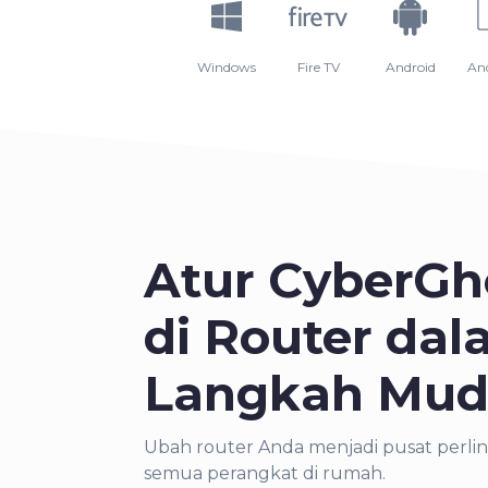
Windows
Fire TV
Android
An
Atur CyberGh
di Router dal
Langkah Mu
Ubah router Anda menjadi pusat perlin
semua perangkat di rumah.