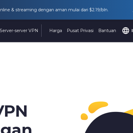
online & streaming dengan aman mulai dari
$2.19
/bln.
Server-server VPN
Harga
Pusat Privasi
Bantuan
VPN
ngan