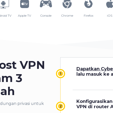
droid TV
Apple TV
Console
Chrome
Firefox
iOS
ost VPN
Dapatkan Cybe
am 3
lalu masuk ke 
dah
Konfigurasika
dungan privasi
untuk
VPN di router 