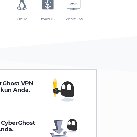
Linux
macOS
Smart TVs
rGhost VPN
akun Anda.
n CyberGhost
Anda.