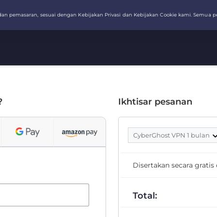
?
Ikhtisar pesanan
CyberGhost VPN 1 bulan
Disertakan secara grati
Total: