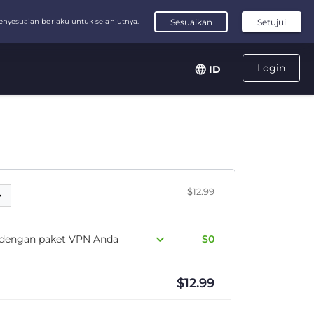
Login
ID
$12.99
s dengan paket VPN Anda
$0
$
12.99