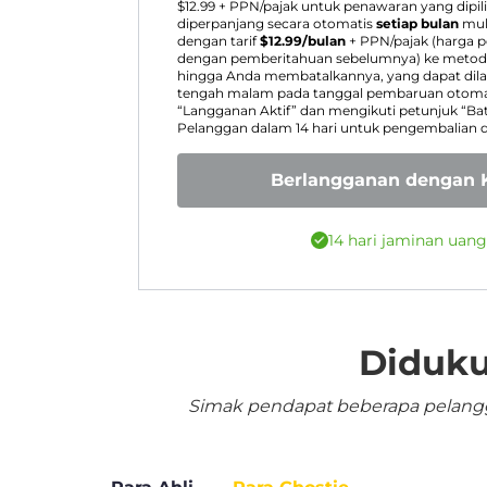
$
12.99
+ PPN/pajak untuk penawaran yang dipil
diperpanjang secara otomatis
setiap bulan
mul
dengan tarif
$
12.99
/bulan
+ PPN/pajak (harga 
dengan pemberitahuan sebelumnya) ke metode
hingga Anda membatalkannya, yang dapat dila
tengah malam pada tanggal pembaruan otomat
“Langganan Aktif” dan mengikuti petunjuk “Ba
Pelanggan dalam 14 hari untuk pengembalian 
Berlangganan dengan K
14 hari jaminan uan
Diduku
Simak pendapat beberapa pelangga