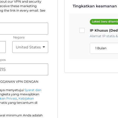
 about our VPN and security
Tingkatkan keamanan A
 receive these marketing
g the link in every email. See
Lokasi baru ditam
IP Khusus (Ded
Alamat IP statis 
Negara
1 Bulan
 pos
NGGANAN VPN DENGAN
saya menyetujui
Syarat dan
engketa yang mewajibkan
kan Privasi
,
Kebijakan
atis yang tercantum di
awal minimum Anda adalah