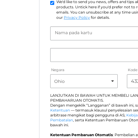
We'd like to send you news, offers and tips
products. Untick here if you'd prefer not to
emails. You can unsubscribe at any time usin
our
Privacy Policy
for details.
Nama pada kartu
Negara
Kode
LANJUTKAN DI BAWAH UNTUK MEMBELI LA
PEMBAHARUAN OTOMATIS.
Dengan mengeklik “Langganan” di bawah ini, 
Ketentuan
— termasuk klausul penyelesaian s
arbitrase mengikat bagi pengguna di AS;
Kebija
Pembatalan
, serta Ketentuan Pembaruan Otom
bawah ini.
Ketentuan Pembaruan Otomatis
: Pembelian 