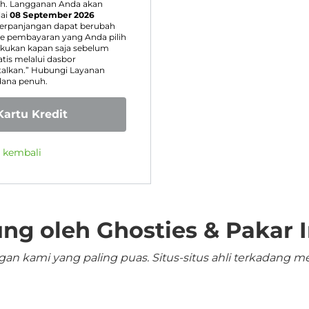
ih. Langganan Anda akan
ai
08 September 2026
perpanjangan dapat berubah
 pembayaran yang Anda pilih
kukan kapan saja sebelum
is melalui dasbor
talkan.” Hubungi Layanan
dana penuh.
artu Kredit
g kembali
ng oleh Ghosties & Pakar I
n kami yang paling puas. Situs-situs ahli terkadang me