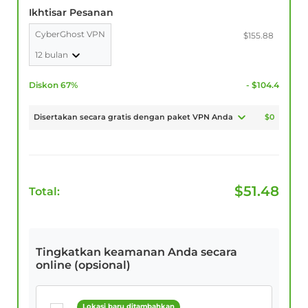
Ikhtisar Pesanan
CyberGhost VPN
$155.88
12 bulan
Diskon 67%
- $104.4
Disertakan secara gratis dengan paket VPN Anda
$0
$
51.48
Total:
Tingkatkan keamanan Anda secara
online (opsional)
Lokasi baru ditambahkan