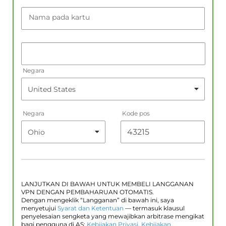
Nama pada kartu
Negara
Negara
Kode pos
LANJUTKAN DI BAWAH UNTUK MEMBELI LANGGANAN
VPN DENGAN PEMBAHARUAN OTOMATIS.
Dengan mengeklik “Langganan” di bawah ini, saya
menyetujui
Syarat dan Ketentuan
— termasuk klausul
penyelesaian sengketa yang mewajibkan arbitrase mengikat
bagi pengguna di AS;
Kebijakan Privasi
,
Kebijakan