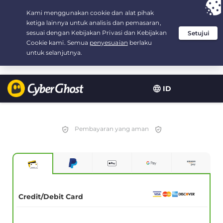
Your choice:
The Best Deal
for 3.3333333333333-years at $
2.23
/month
ID
Pembayaran yang aman
Credit/Debit Card