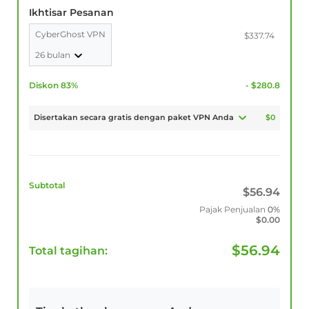
Ikhtisar Pesanan
CyberGhost VPN
$337.74
26 bulan
Diskon 83%
- $280.8
Disertakan secara gratis dengan paket VPN Anda
$0
Subtotal
$
56.94
Pajak Penjualan
0%
$
0.00
$
56.94
Total tagihan: