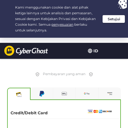
Your choice:
The Best Deal
for 2.1666666666667-years at $
2.19
/month
ID
Pembayaran yang aman
Credit/Debit Card