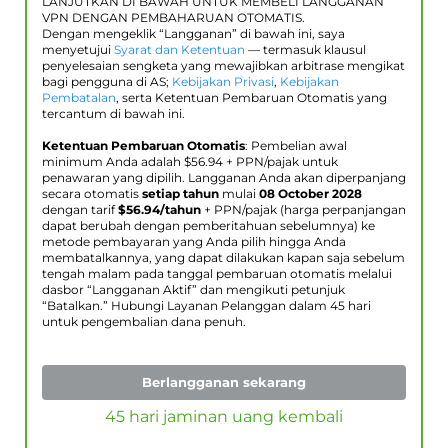
LANJUTKAN DI BAWAH UNTUK MEMBELI LANGGANAN
VPN DENGAN PEMBAHARUAN OTOMATIS.
Dengan mengeklik “Langganan” di bawah ini, saya
menyetujui
Syarat dan Ketentuan
— termasuk klausul
penyelesaian sengketa yang mewajibkan arbitrase mengikat
bagi pengguna di AS;
Kebijakan Privasi
,
Kebijakan
Pembatalan
, serta Ketentuan Pembaruan Otomatis yang
tercantum di bawah ini.
Ketentuan Pembaruan Otomatis
: Pembelian awal
minimum Anda adalah $
56.94
+ PPN/pajak untuk
penawaran yang dipilih. Langganan Anda akan diperpanjang
secara otomatis
setiap tahun
mulai
08 October 2028
dengan tarif
$
56.94
/tahun
+ PPN/pajak (harga perpanjangan
dapat berubah dengan pemberitahuan sebelumnya) ke
metode pembayaran yang Anda pilih hingga Anda
membatalkannya, yang dapat dilakukan kapan saja sebelum
tengah malam pada tanggal pembaruan otomatis melalui
dasbor “Langganan Aktif” dan mengikuti petunjuk
“Batalkan.” Hubungi Layanan Pelanggan dalam 45 hari
untuk pengembalian dana penuh.
Berlangganan sekarang
45 hari jaminan uang kembali