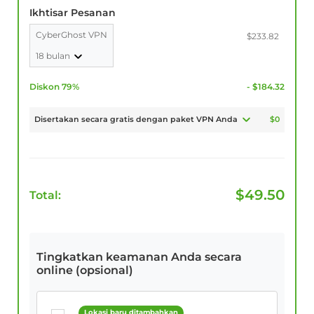
Ikhtisar Pesanan
CyberGhost VPN
$233.82
18 bulan
Diskon 79%
- $184.32
Disertakan secara gratis dengan paket VPN Anda
$0
$
49.50
Total:
Tingkatkan keamanan Anda secara
online (opsional)
Lokasi baru ditambahkan