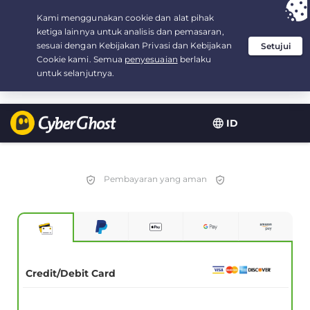
Your choice:
The Best Deal
for 1.5-years at $
2.75
/month
ID
Pembayaran yang aman
Credit/Debit Card