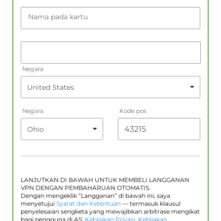
Nama pada kartu
Negara
Negara
Kode pos
LANJUTKAN DI BAWAH UNTUK MEMBELI LANGGANAN
VPN DENGAN PEMBAHARUAN OTOMATIS.
Dengan mengeklik “Langganan” di bawah ini, saya
menyetujui
Syarat dan Ketentuan
— termasuk klausul
penyelesaian sengketa yang mewajibkan arbitrase mengikat
bagi pengguna di AS;
Kebijakan Privasi
,
Kebijakan