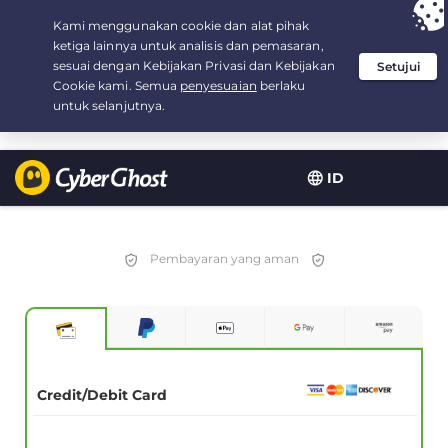
Your choice:
The Best Deal
for 2.1666666666667-years at $
2.19
/month
ID
Pembayaran yang aman
Credit/Debit Card