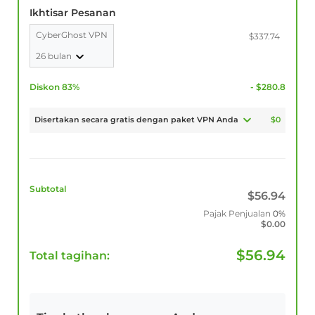
Ikhtisar Pesanan
CyberGhost VPN
$337.74
26 bulan
Diskon 83%
- $280.8
Disertakan secara gratis dengan paket VPN Anda
$0
Subtotal
$
56.94
Pajak Penjualan
0%
$
0.00
$
56.94
Total tagihan: