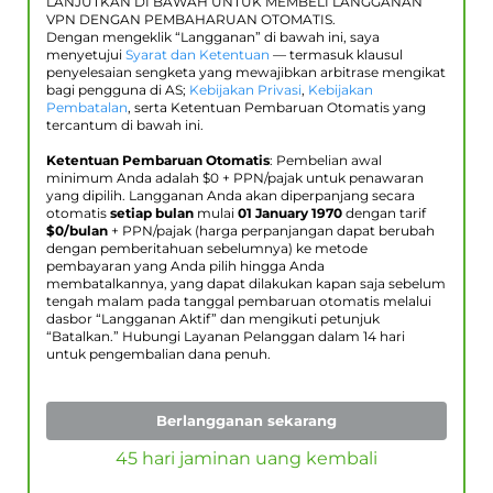
LANJUTKAN DI BAWAH UNTUK MEMBELI LANGGANAN
VPN DENGAN PEMBAHARUAN OTOMATIS.
Dengan mengeklik “Langganan” di bawah ini, saya
menyetujui
Syarat dan Ketentuan
— termasuk klausul
penyelesaian sengketa yang mewajibkan arbitrase mengikat
bagi pengguna di AS;
Kebijakan Privasi
,
Kebijakan
Pembatalan
, serta Ketentuan Pembaruan Otomatis yang
tercantum di bawah ini.
Ketentuan Pembaruan Otomatis
: Pembelian awal
minimum Anda adalah $
0
+ PPN/pajak untuk penawaran
yang dipilih. Langganan Anda akan diperpanjang secara
otomatis
setiap bulan
mulai
01 January 1970
dengan tarif
$
0
/bulan
+ PPN/pajak (harga perpanjangan dapat berubah
dengan pemberitahuan sebelumnya) ke metode
pembayaran yang Anda pilih hingga Anda
membatalkannya, yang dapat dilakukan kapan saja sebelum
tengah malam pada tanggal pembaruan otomatis melalui
dasbor “Langganan Aktif” dan mengikuti petunjuk
“Batalkan.” Hubungi Layanan Pelanggan dalam 14 hari
untuk pengembalian dana penuh.
Berlangganan sekarang
45 hari jaminan uang kembali