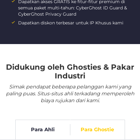
Dapatkan akses GRATIS ke fitur-fitur premium di
semua paket multi-tahun: CyberGhost ID Guard &
CyberGhost Privacy Guard
Dapatkan diskon terbesar untuk IP Khusus kami
Didukung oleh Ghosties & Pakar
Industri
Simak pendapat beberapa pelanggan kami yang
paling puas. Situs-situs ahli terkadang memperoleh
biaya rujukan dari kami.
Para Ahli
Para Ghostie