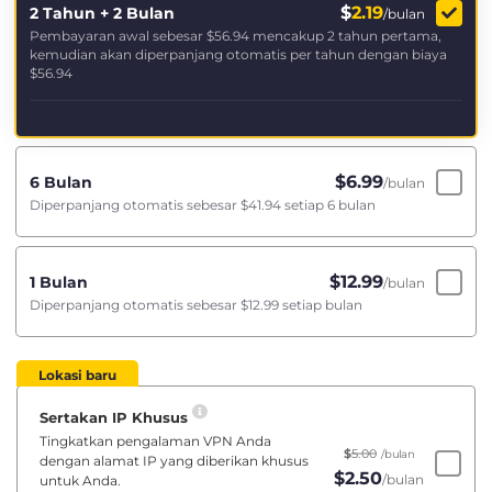
$
2.19
2 Tahun + 2 Bulan
/bulan
Pembayaran awal sebesar
$56.94
mencakup 2 tahun pertama,
kemudian akan diperpanjang otomatis per tahun dengan biaya
$56.94
$
6.99
6 Bulan
/bulan
Diperpanjang otomatis sebesar
$41.94
setiap 6 bulan
$
12.99
1 Bulan
/bulan
Diperpanjang otomatis sebesar
$12.99
setiap bulan
Lokasi baru
Sertakan IP Khusus
Tingkatkan pengalaman VPN Anda
$
5.00
/bulan
dengan alamat IP yang diberikan khusus
$
2.50
/bulan
untuk Anda.