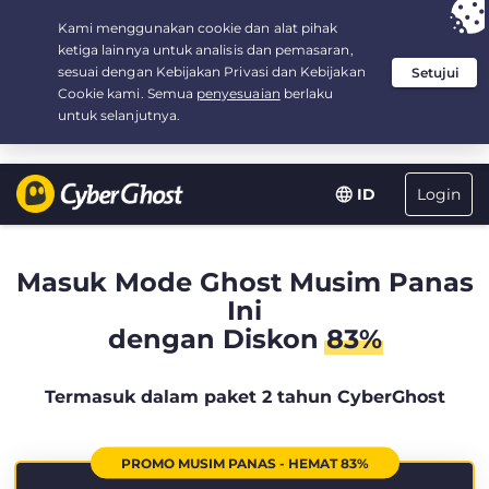
Your choice:
The Best Deal
for 2.1666666666667-years at $
2.19
/month
Login
ID
Masuk Mode Ghost Musim Panas
Ini
dengan Diskon
83%
Termasuk dalam paket 2 tahun CyberGhost
PROMO MUSIM PANAS - HEMAT 83%