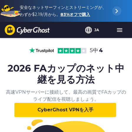
安全なネットサーフィンとストリーミングが、
わずか
$2.19
/月から。
83%
オフで購入
JA
5中
4
2026 FAカップのネット中
継を見る方法
高速VPNサーバーに接続して、最高の画質でFAカップの
ライブ配信を視聴しましょう。
CyberGhost VPNを入手