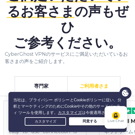
るお客さま
の声もぜ
ひ
ご参考ください。
CyberGhost VPNのサービスにご満足いただいているお
客さまの声をご紹介します。
専門家
ご利用者さま
hiroshi kimura
TAKASHI 
Live Chat
easy to use connection is
ネットゲーム