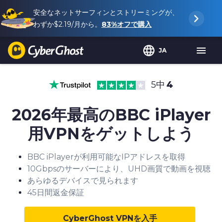
安全なネットサーフィンとストリーミングが、
わずか
$2.19
/月から。
83%
オフで購入
JA
5中
4
2026年最高のBBC iPlayer
用VPNをゲットしよう
BBC iPlayerが利用可能なIPアドレスを取得
10Gbpsのサーバーにより、UHD画質で動画を視聴
あらゆるデバイスで見られます
45日間返金保証
CyberGhost VPNを入手