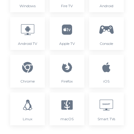
Windows
Fire TV
Android
Android TV
Apple TV
Console
Chrome
Firefox
iOS
Linux
macOS
Smart TVs