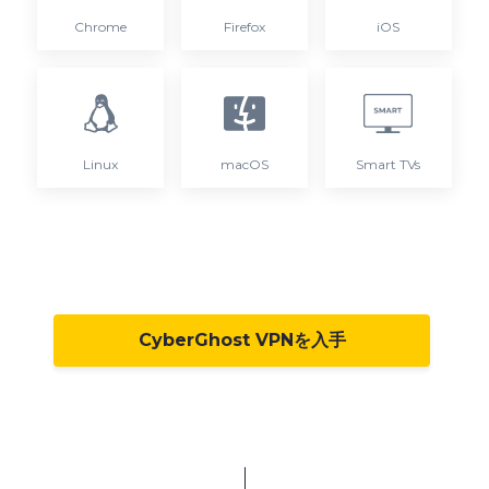
Chrome
Firefox
iOS
Linux
macOS
Smart TVs
CyberGhost VPNを入手