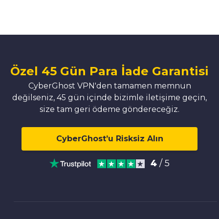
Özel 45 Gün Para İade Garantisi
CyberGhost VPN'den tamamen memnun
değilseniz, 45 gün içinde bizimle iletişime geçin,
size tam geri ödeme göndereceğiz.
CyberGhost’u Risksiz Alın
4
/ 5