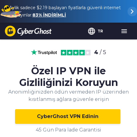
Aylık sadece
$2.19
başlayan fiyatlarla güvenli internet
ve yayınlar.
83%
İNDİRİMLİ
TR
4
/ 5
Özel IP VPN ile
Gizliliğinizi Koruyun
Anonimliğinizden ödün vermeden IP üzerinden
kısıtlanmış ağlara güvenle erişin
CyberGhost VPN Edinin
45 Gün Para İade Garantisi