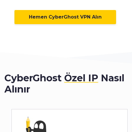
Hemen CyberGhost VPN Alın
CyberGhost
Özel IP
Nasıl
Alınır