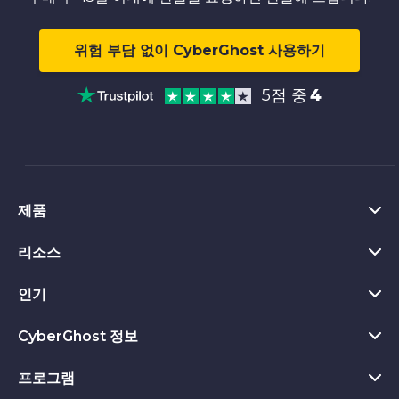
위험 부담 없이 CyberGhost 사용하기
5점 중
4
제품
리소스
윈도우 VPN
크롬 VPN 확장프로그램
인기
What Is a VPN
맥 VPN
Privacy Hub
CyberGhost 정보
모든 리뷰 보기
안드로이드 VPN
개인정보 보호 도구
VPN 무료 체험
프로그램
CyberGhost 정보
파이어폭스용 VPN
환불 보장 정책