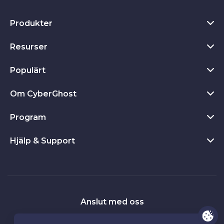
Produkter
Resurser
VPN för Windows
VPN som Chrome-tillägg
Populärt
Vad är VPN?
VPN för Max
Sekretesscenter
Om CyberGhost
Se alla recensioner
VPN för Android
Sekretessverktyg
Gratis provperiod på VPN
Program
Om CyberGhost
VPN för Firefox
45 dagars pengarna tillbaka-garanti
Ladda ner nu
Kontakt
VPN för Apple TV
Hjälp & Support
Närstående företag
Fördelar med VPN
Avblockera webbplatser
Sekretesspolicy
VPN för Linux
Värva en vän
VPN-servrar
Produktguider
VPN med dedikerad IP
Bestämmelser och villkor
Router-VPN
Frihet
Vanliga frågor
Streama med vpn
Villkor för Värva en vän
VPN på Smart TV
Partnerskap
Kontakta support
Anslut med oss
Fakta
VPN för iPhone