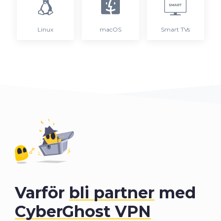
Linux
macOS
Smart TVs
Varför
bli partner
med
CyberGhost VPN