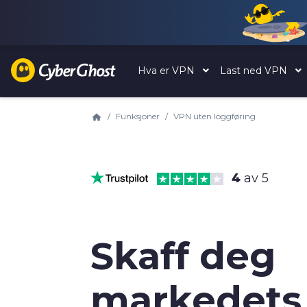
Hva er VPN
Last ned VPN
Funksjoner
VPN uten loggføring
4
av 5
Skaff deg
markedets