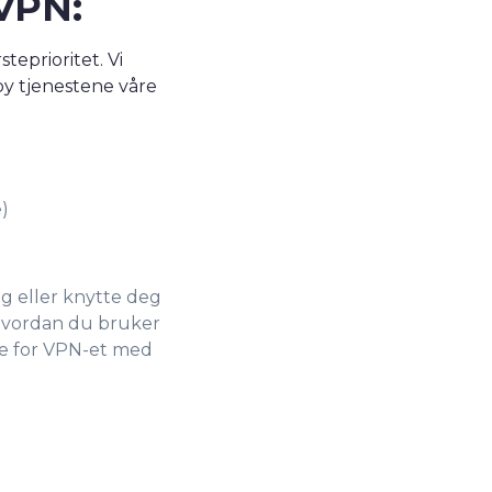
VPN:
steprioritet. Vi
by tjenestene våre
)
eg eller knytte deg
m hvordan du bruker
ale for VPN-et med