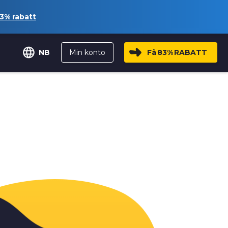
3%
rabatt
Min konto
Få
83%
RABATT
NB