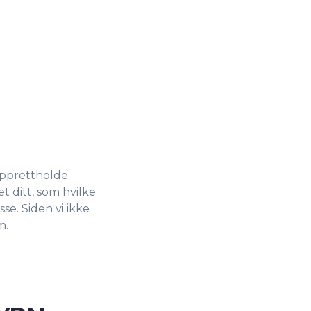
opprettholde
t ditt, som hvilke
se. Siden vi ikke
m.