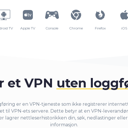
droid TV
Apple TV
Console
Chrome
Firefox
iOS
r et VPN
uten loggf
øring er en VPN-tjeneste som ikke registrerer internet
t til VPN-ets servere. Dette betyr at en VPN-leverandø
er lagrer nettleserhistorikken din, søk, nedlastinger elle
informasjon.