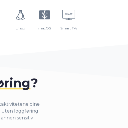
Linux
macOS
Smart TVs
øring
?
taktivitetene dine
r uten loggføring
r annen sensitiv