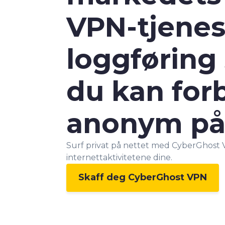
VPN-tjenes
loggføring 
du kan forb
anonym på
Surf privat på nettet med CyberGhost V
internettaktivitetene dine.
Skaff deg CyberGhost VPN