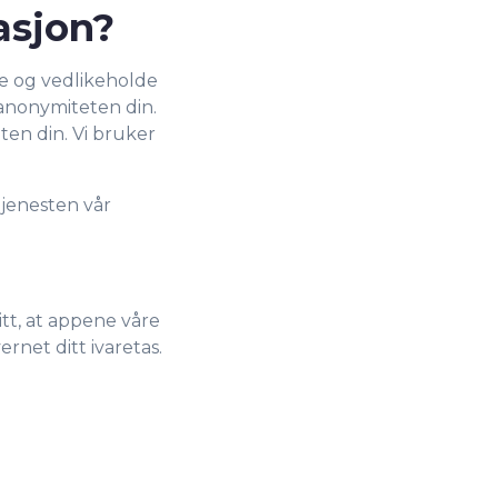
asjon?
e og vedlikeholde
anonymiteten din.
eten din. Vi bruker
tjenesten vår
itt, at appene våre
net ditt ivaretas.