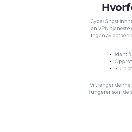
Hvorf
CyberGhost innhe
en VPN-tjeneste 
Ingen av dataene v
Identif
Oppret
Sikre a
Vi trenger denne i
fungerer som de s