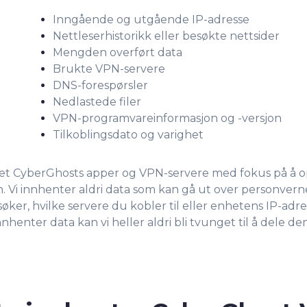
Inngående og utgående IP-adresse
Nettleserhistorikk eller besøkte nettsider
Mengden overført data
Brukte VPN-servere
DNS-forespørsler
Nedlastede filer
VPN-programvareinformasjon og -versjon
Tilkoblingsdato og varighet
klet CyberGhosts apper og VPN-servere med fokus på å 
 Vi innhenter aldri data som kan gå ut over personverne
øker, hvilke servere du kobler til eller enhetens IP-adres
nnhenter data kan vi heller aldri bli tvunget til å dele de