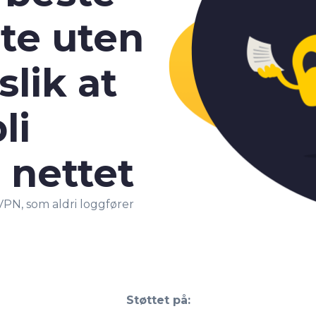
te uten
slik at
li
 nettet
PN, som aldri loggfører
Støttet på: