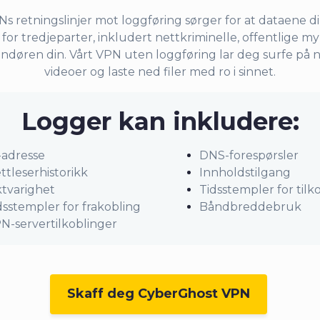
 retningslinjer mot loggføring sørger for at dataene di
 for tredjeparter, inkludert nettkriminelle, offentlige 
andøren din. Vårt VPN uten loggføring lar deg surfe på 
videoer og laste ned filer med ro i sinnet.
Logger kan inkludere:
-adresse
DNS-forespørsler
ttleserhistorikk
Innholdstilgang
tvarighet
Tidsstempler for tilk
dsstempler for frakobling
Båndbreddebruk
N-servertilkoblinger
Skaff deg CyberGhost VPN