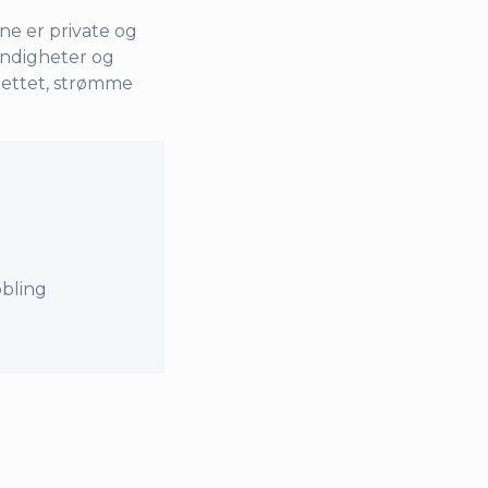
ne er private og
myndigheter og
nettet, strømme
obling