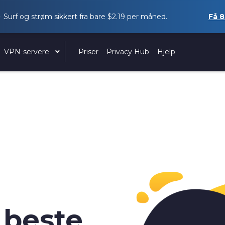
Surf og strøm sikkert fra bare
$2.19
per måned.
Få
8
VPN-servere
Priser
Privacy Hub
Hjelp
 beste