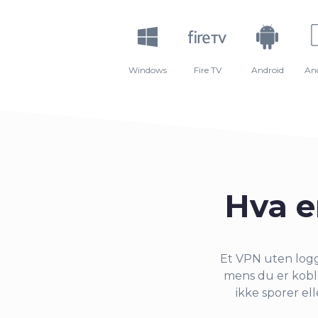
Windows
Fire TV
Android
An
Hva e
Et VPN uten loggf
mens du er koble
ikke sporer ell