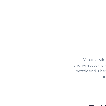
Vi har utvi
anonymiteten din.
nettsider du bes
i