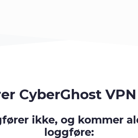
er CyberGhost VP
gfører ikke, og kommer aldr
loggføre: