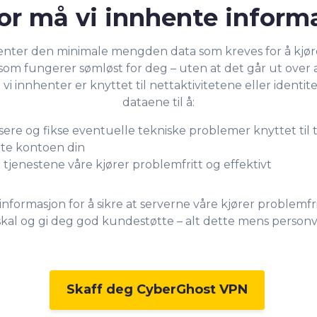
or må vi innhente inform
nter den minimale mengden data som kreves for å kjør
som fungerer sømløst for deg – uten at det går ut over 
i innhenter er knyttet til nettaktivitetene eller identit
dataene til å:
isere og fikse eventuelle tekniske problemer knyttet til 
te kontoen din
t tjenestene våre kjører problemfritt og effektivt
nformasjon for å sikre at serverne våre kjører problemfr
kal og gi deg god kundestøtte – alt dette mens personver
Skaff deg CyberGhost VPN