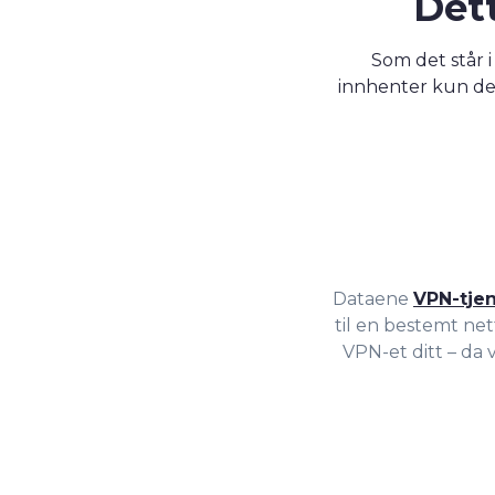
Det
Som det står 
innhenter kun det
Dataene
VPN-tje
til en bestemt net
VPN-et ditt – da 