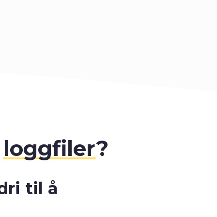
N
loggfiler
?
i til å