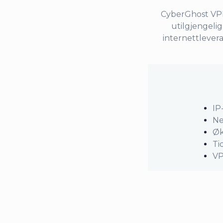
CyberGhost VPNs
utilgjengelig
internettlever
IP
Ne
Øk
Ti
VP