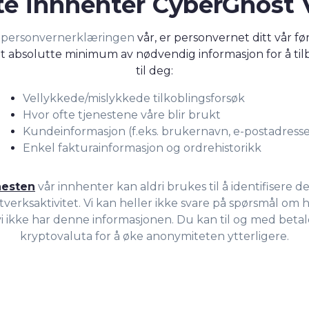
te innhenter CyberGhost 
i
personvernerklæringen
vår, er personvernet ditt vår før
 absolutte minimum av nødvendig informasjon for å til
til deg:
Vellykkede/mislykkede tilkoblingsforsøk
Hvor ofte tjenestene våre blir brukt
Kundeinformasjon (f.eks. brukernavn, e-postadresse
Enkel fakturainformasjon og ordrehistorikk
nesten
vår innhenter kan aldri brukes til å identifisere d
tverksaktivitet. Vi kan heller ikke svare på spørsmål o
vi ikke har denne informasjonen. Du kan til og med bet
kryptovaluta for å øke anonymiteten ytterligere.