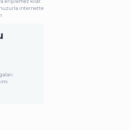
a erişilemez kılar.
 huzurla internette
r.
u
aları
nımı