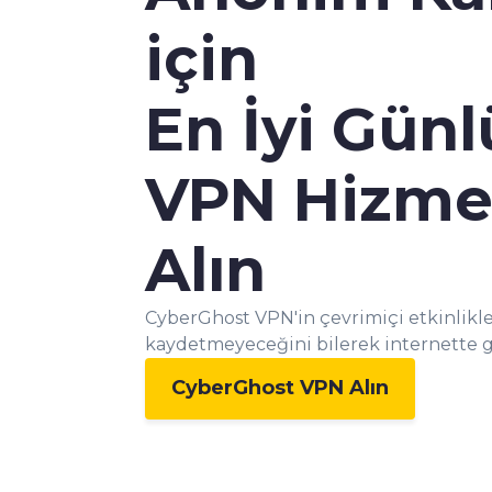
için
En İyi Gün
VPN Hizme
Alın
CyberGhost VPN'in çevrimiçi etkinlikler
kaydetmeyeceğini bilerek internette gi
CyberGhost VPN Alın