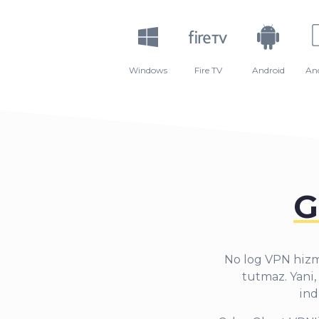
Windows
Fire TV
Android
An
G
No log VPN hizme
tutmaz. Yani,
ind