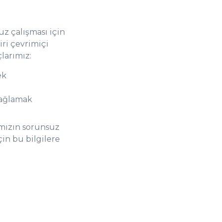
 çalışması için
ri çevrimiçi
larımız:
ek
sağlamak
ımızın sorunsuz
çin bu bilgilere