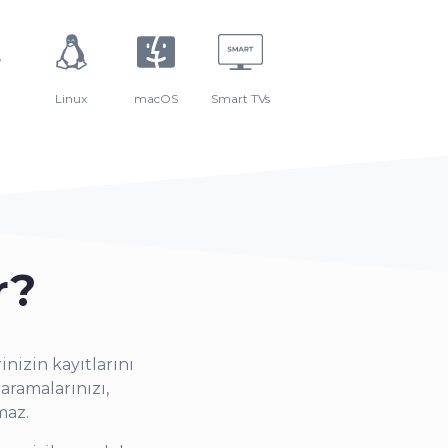
Linux
macOS
Smart TVs
r?
nizin kayıtlarını
aramalarınızı,
maz.