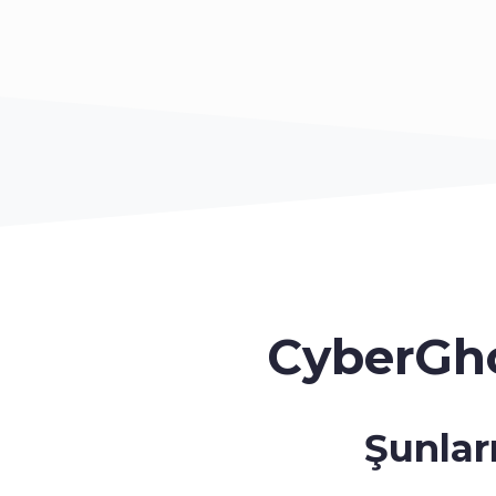
CyberGh
Şunlar