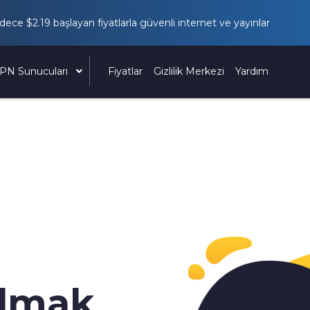
adece
$2.19
başlayan fiyatlarla güvenli internet ve yayınlar
PN Sunucuları
Fiyatlar
Gizlilik Merkezi
Yardım
lmak