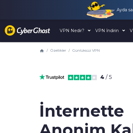
Ayda s
VPN Nedir?
VPN İndirin
V
Özellikler
Günlüksüz VPN
4
/ 5
İnternette
Anonim Ka