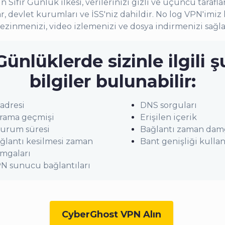
Sıfır Günlük ilkesi, verilerinizi gizli ve üçüncü taraflar
r, devlet kurumları ve İSS'niz dahildir. No log VPN'imiz
ezinmenizi, video izlemenizi ve dosya indirmenizi sağla
Günlüklerde sizinle ilgili ş
bilgiler bulunabilir:
 adresi
DNS sorguları
rama geçmişi
Erişilen içerik
urum süresi
Bağlantı zaman damg
ğlantı kesilmesi zaman
Bant genişliği kulla
mgaları
N sunucu bağlantıları
CyberGhost VPN Alın