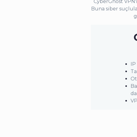
CyberGhost VPN'in 
Buna siber suçlula
g
IP
Ta
Ot
Ba
da
VP