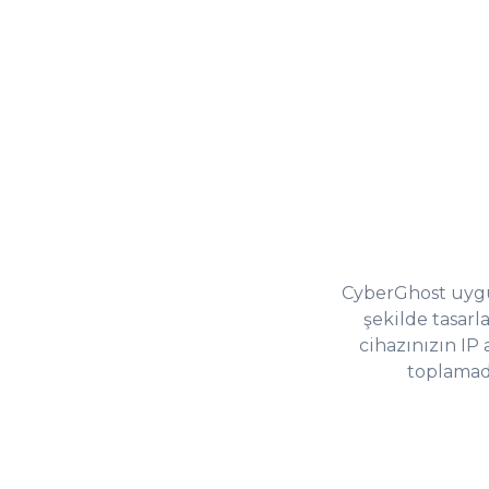
CyberGhost uygul
şekilde tasarl
cihazınızın IP a
toplamadı