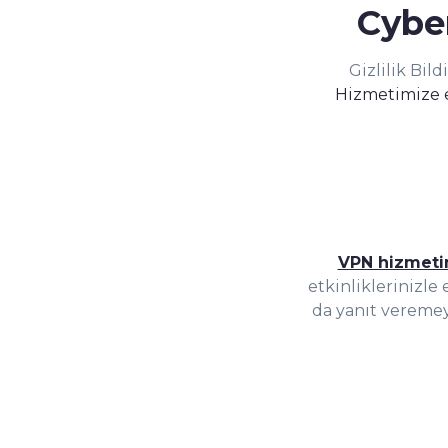
Cyber
Gizlilik Bil
Hizmetimize 
VPN hizmeti
etkinliklerinizle 
da yanıt veremey