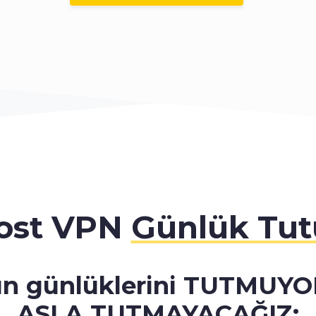
ost VPN
Günlük Tut
ın günlüklerini TUTMUY
ASLA TUTMAYACAĞIZ: