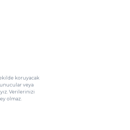
şekilde koruyacak
 sunucular veya
yız. Verilerinizi
şey olmaz.