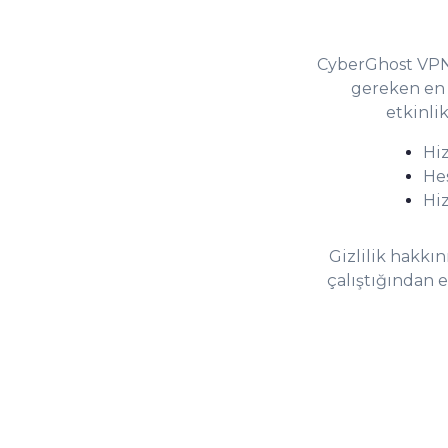
CyberGhost VPN
gereken en 
etkinli
Hiz
He
Hiz
Gizlilik hakkı
çalıştığından e