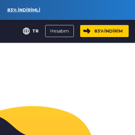
83%
İNDİRİMLİ
Hesabım
83%
İNDİRİM
TR