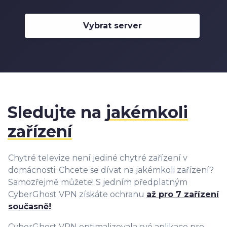
Vybrat server
Sledujte na
jakémkoli
zařízení
Chytré televize není jediné chytré zařízení v
domácnosti. Chcete se dívat na jakémkoli zařízení?
Samozřejmě můžete! S jedním předplatným
CyberGhost VPN získáte ochranu
až pro 7 zařízení
současně!
CyberGhost VPN optimalizovala své aplikace pro