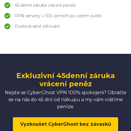
45 denní záruka vrácení peněz
VPN servery v 100 zemích po celém světě
Ocelově silné šifrování
Exkluzivní 45denní záruka
vrácení peněz
Nejste se CyberGhost VPN 100% spokojeni? Obraťte
se na nás do 45 dní od nákupu a my vám vrátíme
peníze.
Vyzkoušet CyberGhost bez závazků