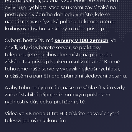
Poloha, poloha, poloha. Vzdálenost VPN serverů
ovlivňuje rychlost. Vaše soukromí závisí také na
postupech vládního dohledu v místě, kde se
nacházíte. Vaše fyzická poloha dokonce určuje
knihovny obsahu, ke kterým máte přístup.
CyberGhost VPN má
servery v 100 zemích
. Ve
chvíli, kdy si vyberete server, se prakticky
teleportujete na libovolné místo na planetě a
získáte tak přístup k jakémukoliv obsahu. Kromě
toho jsme naše servery vybavili nejlepší rychlostí,
úložištěm a pamětí pro optimální sledování obsahu.
A aby toho nebylo málo, naše rozsáhlá síť vám vždy
zaručí stabilní připojení s nulovým poklesem
rychlosti v důsledku přetížení sítě.
Videa ve 4K nebo Ultra HD získáte na vaší chytré
televizi jediným kliknutím.