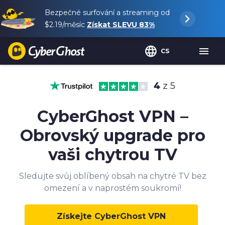
Bezpečné surfování a streaming od
$2.19
/měsíc
Získat SLEVU
83%
CS
4
z 5
CyberGhost VPN –
Obrovský upgrade pro
vaši chytrou TV
Sledujte svůj oblíbený obsah na chytré TV bez
omezení a v naprostém soukromí!
Získejte CyberGhost VPN