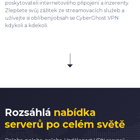
poskytovateli internetového připojení a inzerenty.
Zlepšete svůj zážitek ze streamovacích služeb a
užívejte si oblíbenýobsah se CyberGhost VPN
kdykoli a kdekoli.
Rozsáhlá
nabídka
serverů po celém světě