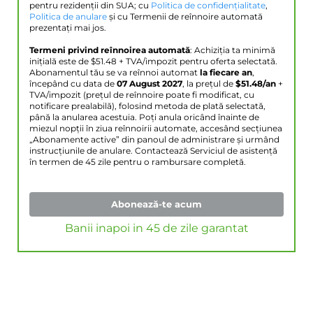
pentru rezidenții din SUA; cu
Politica de confidențialitate
,
Politica de anulare
și cu Termenii de reînnoire automată
prezentați mai jos.
Termeni privind reînnoirea automată
: Achiziția ta minimă
inițială este de $
51.48
+ TVA/impozit pentru oferta selectată.
Abonamentul tău se va reînnoi automat
la fiecare an
,
începând cu data de
07 August 2027
, la prețul de
$
51.48
/an
+
TVA/impozit (prețul de reînnoire poate fi modificat, cu
notificare prealabilă), folosind metoda de plată selectată,
până la anularea acestuia. Poți anula oricând înainte de
miezul nopții în ziua reînnoirii automate, accesând secțiunea
„Abonamente active” din panoul de administrare și urmând
instrucțiunile de anulare. Contactează Serviciul de asistență
în termen de 45 zile pentru o rambursare completă.
Abonează-te acum
Banii inapoi in 45 de zile garantat