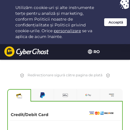
Ai ales:
Cea mai bună ofertă
pentru 3.3333333333333ani la $
2.23
/lună
RO
Redirecționare sigură către pagina de plată
Credit/Debit Card