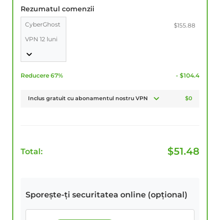
Rezumatul comenzii
CyberGhost
$155.88
VPN 12 luni
Reducere 67%
- $104.4
Inclus gratuit cu abonamentul nostru VPN
$0
$
51.48
Total:
Sporește-ți securitatea online (opțional)