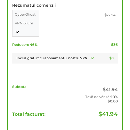
Rezumatul comenzii
CyberGhost
$77.94
VPN 6 luni
Reducere 46%
- $36
Inclus gratuit cu abonamentul nostru VPN
$0
Subtotal
$
41.94
Taxă de vânzări
0%
$
0.00
$
41.94
Total facturat: