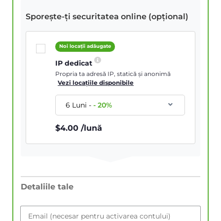
Sporește-ți securitatea online (opțional)
Noi locații adăugate
IP dedicat
Propria ta adresă IP, statică și anonimă
Vezi locațiile disponibile
6 Luni
-
-
20
%
$
4.00
/lună
Detaliile tale
Email (necesar pentru activarea contului)