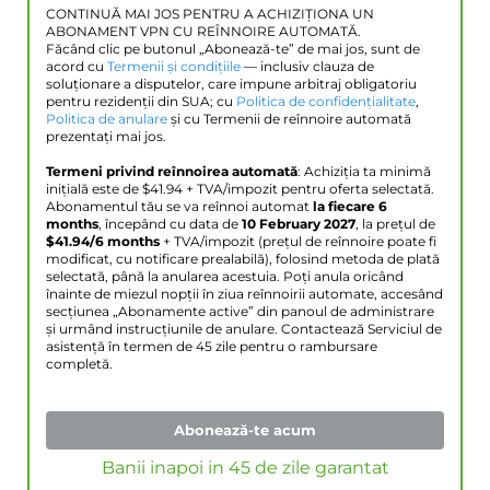
CONTINUĂ MAI JOS PENTRU A ACHIZIȚIONA UN
ABONAMENT VPN CU REÎNNOIRE AUTOMATĂ.
Făcând clic pe butonul „Abonează-te” de mai jos, sunt de
acord cu
Termenii și condițiile
— inclusiv clauza de
soluționare a disputelor, care impune arbitraj obligatoriu
pentru rezidenții din SUA; cu
Politica de confidențialitate
,
Politica de anulare
și cu Termenii de reînnoire automată
prezentați mai jos.
Termeni privind reînnoirea automată
: Achiziția ta minimă
inițială este de $
41.94
+ TVA/impozit pentru oferta selectată.
Abonamentul tău se va reînnoi automat
la fiecare 6
months
, începând cu data de
10 February 2027
, la prețul de
$
41.94
/6 months
+ TVA/impozit (prețul de reînnoire poate fi
modificat, cu notificare prealabilă), folosind metoda de plată
selectată, până la anularea acestuia. Poți anula oricând
înainte de miezul nopții în ziua reînnoirii automate, accesând
secțiunea „Abonamente active” din panoul de administrare
și urmând instrucțiunile de anulare. Contactează Serviciul de
asistență în termen de 45 zile pentru o rambursare
completă.
Abonează-te acum
Banii inapoi in 45 de zile garantat