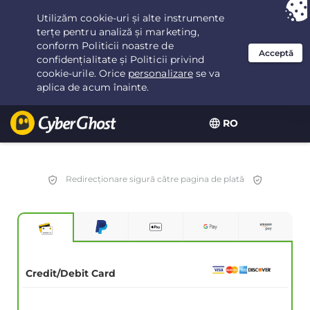
Ai ales:
Cea mai bună ofertă
pentru 2.1666666666667ani la $
2.19
/lună
RO
Redirecționare sigură către pagina de plată
Credit/Debit Card