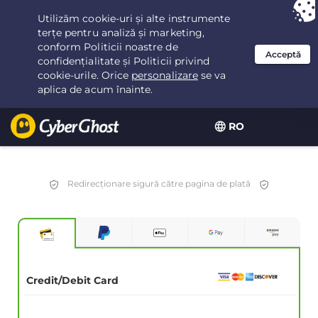
Ai ales:
Cea mai bună ofertă
pentru 3.3333333333333ani la $
2.23
/lună
RO
Redirecționare sigură către pagina de plată
Credit/Debit Card