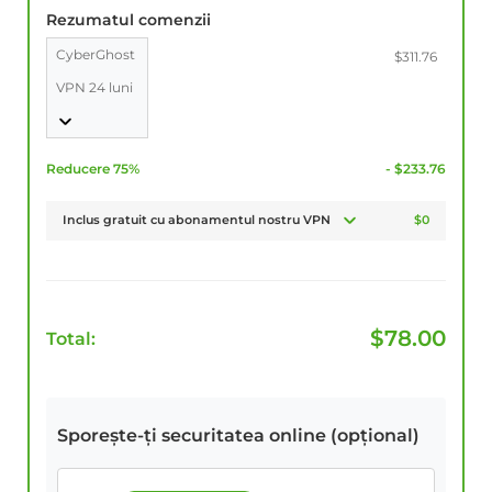
Rezumatul comenzii
CyberGhost
$311.76
VPN 24 luni
Reducere 75%
- $233.76
Inclus gratuit cu abonamentul nostru VPN
$0
$
78.00
Total:
Sporește-ți securitatea online (opțional)