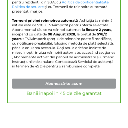
pentru rezidenții din SUA; cu
Politica de confidențialitate
,
Politica de anulare
și cu Termenii de reînnoire automată
prezentați mai jos.
Termeni privind reînnoirea automată
: Achiziția ta minimă
inițială este de $
78
+ TVA/impozit pentru oferta selectată.
Abonamentul tău se va reînnoi automat
la fiecare 2 years
,
începând cu data de
08 August 2028
, la prețul de
$
78
/2
years
+ TVA/impozit (prețul de reînnoire poate fi modificat,
cu notificare prealabilă), folosind metoda de plată selectată,
până la anularea acestuia. Poți anula oricând înainte de
miezul nopții în ziua reînnoirii automate, accesând secțiunea
„Abonamente active” din panoul de administrare și urmând
instrucțiunile de anulare. Contactează Serviciul de asistență
în termen de 45 zile pentru o rambursare completă.
Abonează-te acum
Banii inapoi in 45 de zile garantat