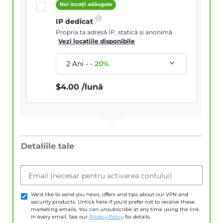
Noi locații adăugate
IP dedicat
Propria ta adresă IP, statică și anonimă
Vezi locațiile disponibile
2 Ani
-
-
20
%
$
4.00
/lună
Detaliile tale
Email (necesar pentru activarea contului)
We'd like to send you news, offers and tips about our VPN and
security products. Untick here if you'd prefer not to receive these
marketing emails. You can unsubscribe at any time using the link
in every email. See our
Privacy Policy
for details.