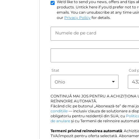
We'd like to send you news, offers and tips
products. Untick here if you'd prefer not to
emails. You can unsubscribe at any time usin
our
Privacy Policy
for details.
Numele de pe card
Stat
Cod p
CONTINUĂ MAI JOS PENTRU A ACHIZIȚIONA
REÎNNOIRE AUTOMATĂ.
Făcând clic pe butonul „Abonează-te” de mai jo
condițiile
— inclusiv clauza de soluționare a disp
obligatoriu pentru rezidenții din SUA; cu
Politic
de anulare
și cu Termenii de reînnoire automată 
Termeni privind reînnoirea automată
: Achiziți
TVA/impozit pentru oferta selectată. Abonamen