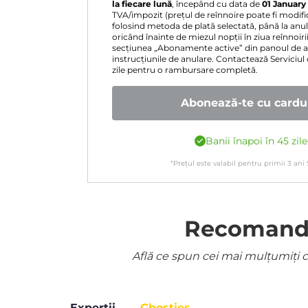
la fiecare lună
, începând cu data de
01 January
TVA/impozit (prețul de reînnoire poate fi modifica
folosind metoda de plată selectată, până la anul
oricând înainte de miezul nopții în ziua reînnoi
secțiunea „Abonamente active” din panoul de 
instrucțiunile de anulare. Contactează Serviciul
zile pentru o rambursare completă.
Abonează-te cu cardul
Banii înapoi în 45 zil
*Prețul este valabil pentru primii
3
ani
Recomandat
Află ce spun cei mai mulțumiți cl
Experții
Ghosties