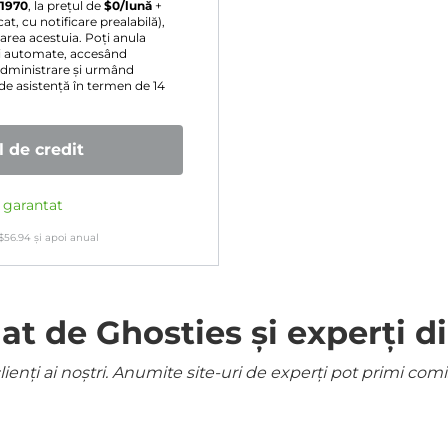
 1970
, la prețul de
$
0
/lună
+
t, cu notificare prealabilă),
area acestuia. Poți anula
rii automate, accesând
administrare și urmând
 de asistență în termen de 14
 de credit
e garantat
$
56.94
și apoi anual
 de Ghosties și experți di
ienți ai noștri. Anumite site-uri de experți pot primi co