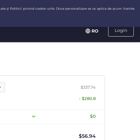
Login
RO
$337.74
- $280.8
$0
$
56.94