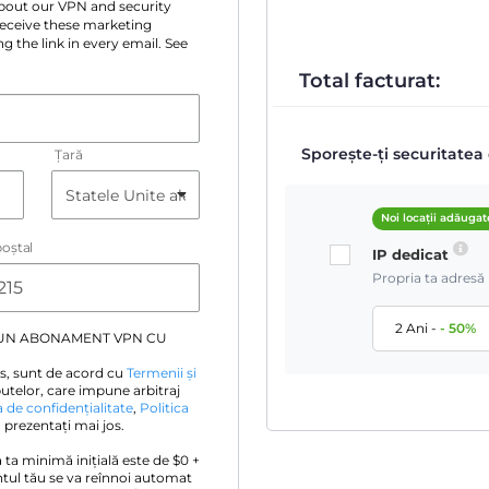
 about our VPN and security
 receive these marketing
g the link in every email. See
Total facturat:
Sporește-ți securitatea 
Țară
Noi locații adăugat
oştal
IP dedicat
Propria ta adresă 
2 Ani
-
-
50
%
 UN ABONAMENT VPN CU
s, sunt de acord cu
Termenii și
utelor, care impune arbitraj
a de confidențialitate
,
Politica
prezentați mai jos.
a ta minimă inițială este de $
0
+
tul tău se va reînnoi automat