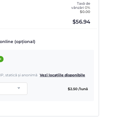
Taxă de
vânzări
0%
$
0.00
$
56.94
online (opțional)
e
IP, statică și anonimă
Vezi locațiile disponibile
$
2.50
/lună