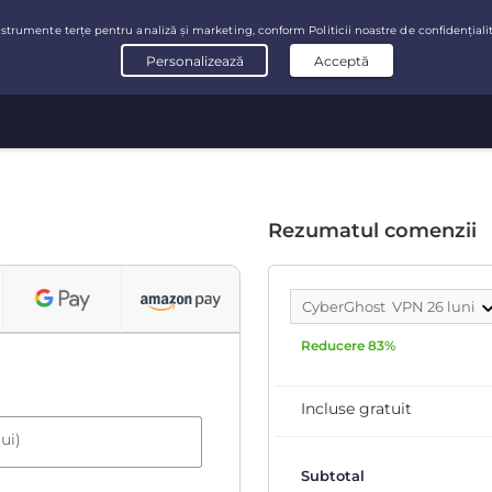
Rezumatul comenzii
CyberGhost VPN 26 luni
Reducere 83%
Incluse gratuit
ui)
Subtotal