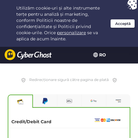
Ai ales:
Cea mai bună ofertă
pentru 3.3333333333333ani la $
2.23
/lună
RO
Redirecționare sigură către pagina de plată
Credit/Debit Card