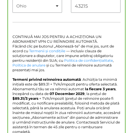
CONTINUĂ MAI JOS PENTRU A ACHIZIȚIONA UN
ABONAMENT VPN CU REÎNNOIRE AUTOMATĂ.
Făcând clic pe butonul „Abonează-te” de mai jos, sunt de
acord cu
Termenii și condițiile
— inclusiv clauza de
soluționare a disputelor, care impune arbitraj obligatoriu
pentru rezidenții din SUA; cu
Politica de confidențialitate
,
Politica de anulare
și cu Termenii de reînnoire automată
prezentați mai jos.
Termeni privind reînnoirea automată
: Achiziția ta minimă
inițială este de $
89.31
+ TVA/impozit pentru oferta selectată.
Abonamentul tău se va reînnoi automat
la fiecare 3 years
,
începând cu data de
07 December 2029
, la prețul de
$
89.31
/3 years
+ TVA/impozit (prețul de reînnoire poate fi
modificat, cu notificare prealabilă), folosind metoda de plată
selectată, până la anularea acestuia. Poți anula oricând
înainte de miezul nopții în ziua reînnoirii automate, accesând
secțiunea „Abonamente active” din panoul de administrare
și urmând instrucțiunile de anulare. Contactează Serviciul de
asistență în termen de 45 zile pentru o rambursare
completă.