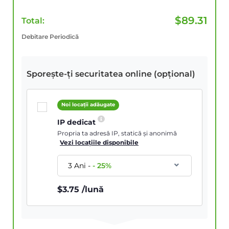
$
89.31
Total:
Debitare Periodică
Sporește-ți securitatea online (opțional)
Noi locații adăugate
IP dedicat
Propria ta adresă IP, statică și anonimă
Vezi locațiile disponibile
3 Ani
-
-
25
%
$
3.75
/lună