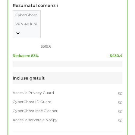
Rezumatul comenzii
CyberGhost
VPN 40 luni
$519.6
Reducere 83%
- $430.4
Incluse gratuit
Acces la Privacy Guard
$0
CyberGhost ID Guard
$0
CyberGhost Mac Cleaner
$0
Acces la serverele NoSpy
$0