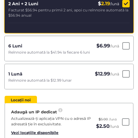
$
2.19
2 Ani + 2 Luni
/lună
Facturat
$56.94
pentru primii 2 ani, apoi cu reînnoire automată la
$56.94
anual
$
6.99
6 Luni
/lună
Reînnoire automată la
$41.94
la fiecare 6 luni
$
12.99
1 Lună
/lună
Reînnoire automată la
$12.99
lunar
Locații noi
Adaugă un IP dedicat
Actualizează-ți aplicația VPN cu o adresă IP
$
5.00
/lună
adresată ție în exclusivitate.
$
2.50
/lună
Vezi locațiile disponibile