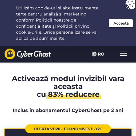
Ai ales:
Cea mai bună ofertă
pentru 2.1666666666667ani la $
2.19
/lună
RO
Extin
navig
Activează modul invizibil vara
aceasta
cu
83% reducere
Inclus în abonamentul CyberGhost pe 2 ani
OFERTA VERII – ECONOMISEȘTI 83%