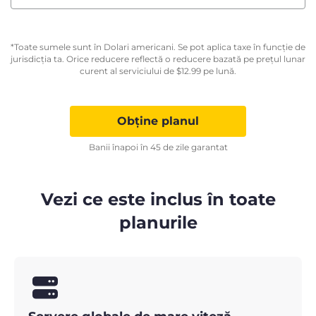
*Toate sumele sunt în Dolari americani. Se pot aplica taxe în funcție de
jurisdicția ta. Orice reducere reflectă o reducere bazată pe prețul lunar
curent al serviciului de
$
12.99
pe lună.
Obține planul
Banii înapoi în 45 de zile garantat
Vezi ce este inclus în toate
planurile