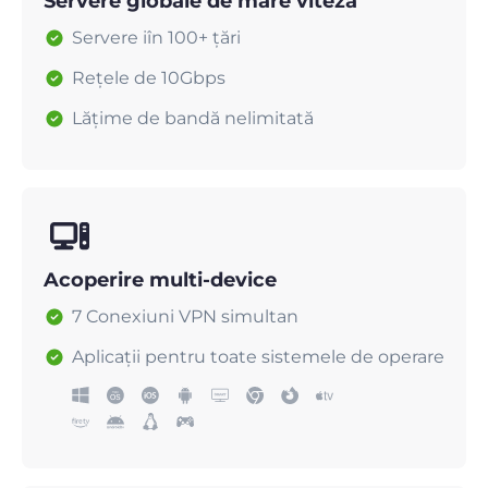
Servere globale de mare viteză
Servere iîn 100+ țări
Rețele de 10Gbps
Lățime de bandă nelimitată
Acoperire multi-device
7 Conexiuni VPN simultan
Aplicații pentru toate sistemele de operare