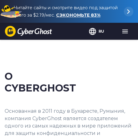
Читайте сайты и смотрите видео под защитой
всего за
$2.19
/мес.
СЭКОНОМЬТЕ
83%
RU
О
CYBERGHOST
Основанная в 2011 году в Бухаресте, Румыния,
компания CyberGhost является создателем
одного из самых надежных в мире приложений
для защиты конфиденциальности и